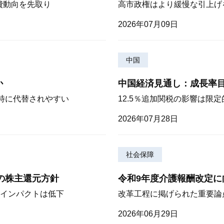
費動向を先取り
高市政権はより緩慢な引上げ
2026年07月09日
中国
か
中国経済見通し：成長率
が特に代替されやすい
12.5％追加関税の影響は限
2026年07月28日
社会保障
期の株主還元方針
令和9年度介護報酬改定に
インパクトは低下
改革工程に掲げられた重要論
2026年06月29日