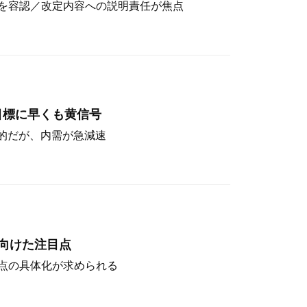
を容認／改定内容への説明責任が焦点
目標に早くも黄信号
定的だが、内需が急減速
向けた注目点
点の具体化が求められる