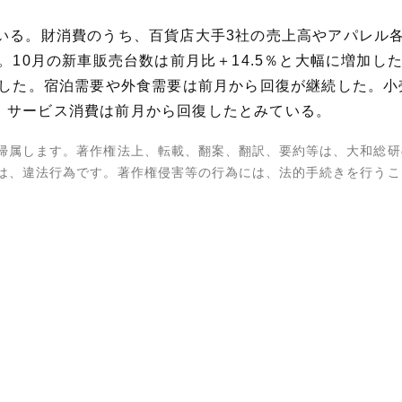
ている。財消費のうち、百貨店大手3社の売上高やアパレル
た。10月の新車販売台数は前月比＋14.5％と大幅に増加
小した。宿泊需要や外食需要は前月から回復が継続した。
、サービス消費は前月から回復したとみている。
帰属します。著作権法上、転載、翻案、翻訳、要約等は、大和総研
は、違法行為です。著作権侵害等の行為には、法的手続きを行うこ