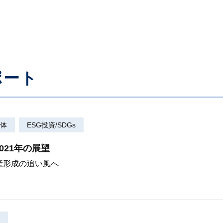
ポート
体
ESG投資/SDGs
21年の展望
産形成の追い風へ