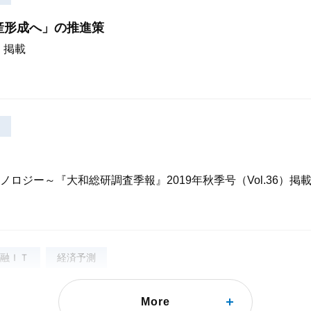
産形成へ」の推進策
）掲載
ジー～『大和総研調査季報』2019年秋季号（Vol.36）掲
融ＩＴ
経済予測
６つの鍵
More