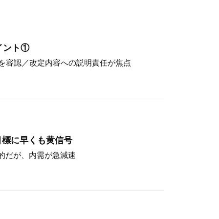
イント①
を容認／改定内容への説明責任が焦点
目標に早くも黄信号
定的だが、内需が急減速