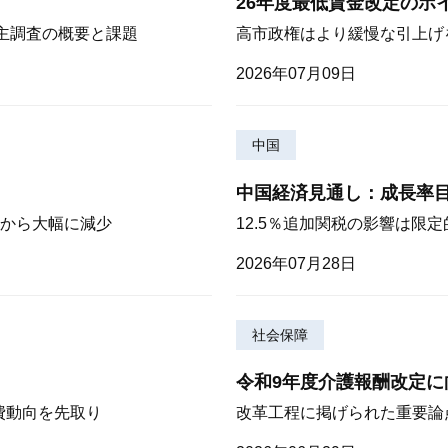
26年度最低賃金改定のポ
株主調査の概要と課題
高市政権はより緩慢な引上げ
2026年07月09日
中国
中国経済見通し：成長率
から大幅に減少
12.5％追加関税の影響は限
2026年07月28日
社会保障
令和9年度介護報酬改定に
費動向を先取り
改革工程に掲げられた重要論