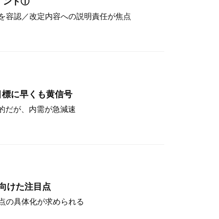
イント①
を容認／改定内容への説明責任が焦点
目標に早くも黄信号
定的だが、内需が急減速
向けた注目点
点の具体化が求められる