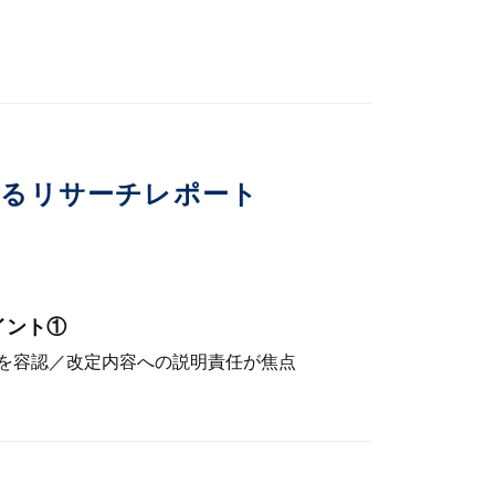
いるリサーチレポート
イント①
を容認／改定内容への説明責任が焦点