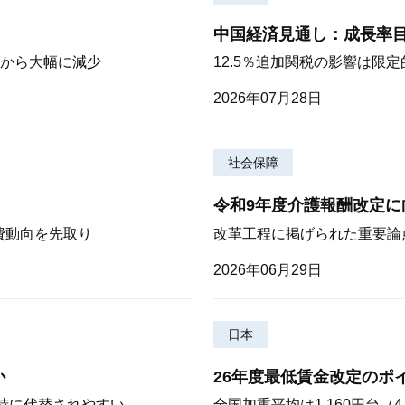
中国経済見通し：成長率
から大幅に減少
12.5％追加関税の影響は限
2026年07月28日
社会保障
令和9年度介護報酬改定に
費動向を先取り
改革工程に掲げられた重要論
2026年06月29日
日本
か
26年度最低賃金改定のポ
が特に代替されやすい
全国加重平均は1,160円台