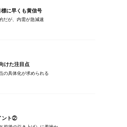
目標に早くも黄信号
定的だが、内需が急減速
向けた注目点
点の具体化が求められる
イント②
（4％前後の引き上げ）に着地か