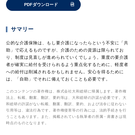
PDFダウンロード
サマリー
公的な介護保険は、もし要介護になったらという不安に「共
助」で応えるものですが、介護のための資源は限られてお
り、制度は見直しが進められていくでしょう。重度の要介護
者が確実に給付を受けられるよう重点化するために、軽度者
への給付は削減されるかもしれません。安心を得るために
は、「自助」でそれに備えておくことも必要です。
このコンテンツの著作権は、株式会社大和総研に帰属します。著作権
法上、転載、翻案、翻訳、要約等は、大和総研の許諾が必要です。大
和総研の許諾がない転載、翻案、翻訳、要約、および法令に従わない
引用等は、違法行為です。著作権侵害等の行為には、法的手続きを行
うこともあります。また、掲載されている執筆者の所属・肩書きは現
時点のものとなります。