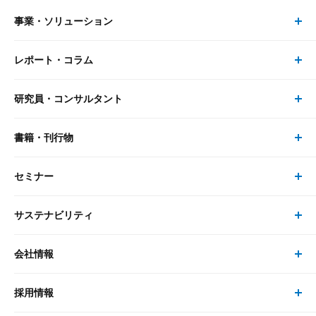
事業・ソリューション
レポート・コラム
事業・ソリューション トップ
研究員・コンサルタント
レポート・コラム トップ
リサーチ
書籍・刊行物
研究員・コンサルタント トップ
最新のレポート・コラム
コンサルティング
セミナー
書籍・刊行物 トップ
研究員
ピックアップ
システム
サステナビリティ
セミナー トップ
書籍
コンサルタント
経済分析
事例紹介
会社情報
サステナビリティの取り組み
現在受付中のセミナー・イベント
刊行物
金融資本市場分析
大和総研の強み
採用情報
会社情報 トップ
次世代社会への貢献
大和スペシャリストレポート（動画配信）
雑誌掲載・新聞寄稿