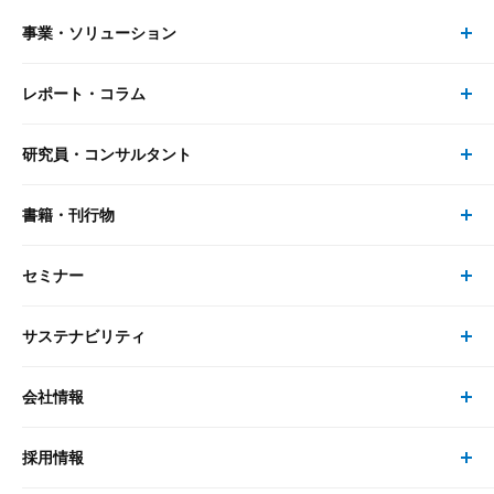
事業・ソリューション
レポート・コラム
事業・ソリューション トップ
研究員・コンサルタント
レポート・コラム トップ
リサーチ
書籍・刊行物
研究員・コンサルタント トップ
最新のレポート・コラム
コンサルティング
セミナー
書籍・刊行物 トップ
研究員
ピックアップ
システム
サステナビリティ
セミナー トップ
書籍
コンサルタント
経済分析
事例紹介
会社情報
サステナビリティの取り組み
現在受付中のセミナー・イベント
刊行物
金融資本市場分析
大和総研の強み
採用情報
会社情報 トップ
次世代社会への貢献
大和スペシャリストレポート（動画配信）
雑誌掲載・新聞寄稿