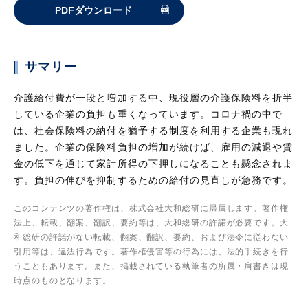
PDFダウンロード
サマリー
介護給付費が一段と増加する中、現役層の介護保険料を折半
している企業の負担も重くなっています。コロナ禍の中で
は、社会保険料の納付を猶予する制度を利用する企業も現れ
ました。企業の保険料負担の増加が続けば、雇用の減退や賃
金の低下を通じて家計所得の下押しになることも懸念されま
す。負担の伸びを抑制するための給付の見直しが急務です。
このコンテンツの著作権は、株式会社大和総研に帰属します。著作権
法上、転載、翻案、翻訳、要約等は、大和総研の許諾が必要です。大
和総研の許諾がない転載、翻案、翻訳、要約、および法令に従わない
引用等は、違法行為です。著作権侵害等の行為には、法的手続きを行
うこともあります。また、掲載されている執筆者の所属・肩書きは現
時点のものとなります。