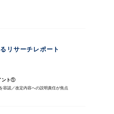
いるリサーチレポート
イント①
を容認／改定内容への説明責任が焦点