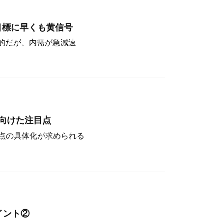
目標に早くも黄信号
定的だが、内需が急減速
向けた注目点
点の具体化が求められる
イント②