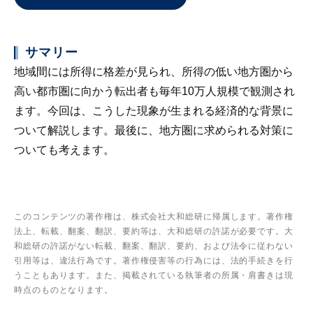
サマリー
地域間には所得に格差が見られ、所得の低い地方圏から
高い都市圏に向かう転出者も毎年10万人規模で観測され
ます。今回は、こうした現象が生まれる経済的な背景に
ついて解説します。最後に、地方圏に求められる対策に
ついても考えます。
このコンテンツの著作権は、株式会社大和総研に帰属します。著作権
法上、転載、翻案、翻訳、要約等は、大和総研の許諾が必要です。大
和総研の許諾がない転載、翻案、翻訳、要約、および法令に従わない
引用等は、違法行為です。著作権侵害等の行為には、法的手続きを行
うこともあります。また、掲載されている執筆者の所属・肩書きは現
時点のものとなります。