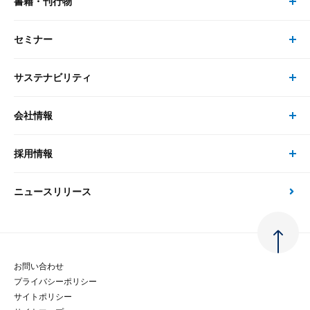
書籍・刊行物
研究員・コンサルタント トップ
最新のレポート・コラム
コンサルティング
セミナー
書籍・刊行物 トップ
研究員
ピックアップ
システム
サステナビリティ
セミナー トップ
書籍
コンサルタント
経済分析
事例紹介
会社情報
サステナビリティの取り組み
現在受付中のセミナー・イベント
刊行物
金融資本市場分析
大和総研の強み
採用情報
会社情報 トップ
次世代社会への貢献
大和スペシャリストレポート（動画配信）
雑誌掲載・新聞寄稿
政策分析
ニュースリリース
先端テクノロジーに基づく新たな価値の創出
採用情報 トップ
会社概要・役員一覧
環境指針
法律・制度
大和総研の品質向上への取り組み
新卒採用
ご挨拶
人権方針
お問い合わせ
金融経済教育等
プライバシーポリシー
経験者採用
大和総研の歩み
マルチステークホルダー方針
サイトポリシー