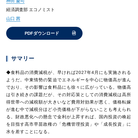
神田 慶司
経済調査部 エコノミスト
山口 茜
PDFダウンロード
サマリー
◆食料品の消費減税が、早ければ2027年4月にも実施される
ようだ。中東情勢の緊迫でエネルギーを中心に物価高が進ん
でおり、その影響は食料品にも徐々に広がっている。物価高
は引き続きの課題だが、その対応策としての消費減税は高所
得世帯への減税額が大きいなど費用対効果が悪く、価格転嫁
が進む中で減税分ほど小売価格が下がらないことも考えられ
る。財政悪化への懸念で金利が上昇すれば、国内投資の喚起
を目指す高市早苗政権の「危機管理投資」や「成長投資」に
水を差すことになる。