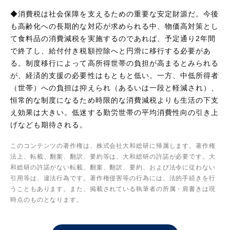
◆消費税は社会保障を支えるための重要な安定財源だ。今後
も高齢化への長期的な対応が求められる中、物価高対策とし
て食料品の消費減税を実施するのであれば、予定通り2年間
で終了し、給付付き税額控除へと円滑に移行する必要があ
る。制度移行によって高所得世帯の負担が高まるとみられる
が、経済的支援の必要性はもともと低い。一方、中低所得者
（世帯）への負担は抑えられ（あるいは一段と軽減され）、
恒常的な制度になるため時限的な消費減税よりも生活の下支
え効果は大きい。低迷する勤労世帯の平均消費性向の引き上
げなども期待される。
このコンテンツの著作権は、株式会社大和総研に帰属します。著作権
法上、転載、翻案、翻訳、要約等は、大和総研の許諾が必要です。大
和総研の許諾がない転載、翻案、翻訳、要約、および法令に従わない
引用等は、違法行為です。著作権侵害等の行為には、法的手続きを行
うこともあります。また、掲載されている執筆者の所属・肩書きは現
時点のものとなります。