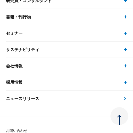
研究員・コンサルタント
レポート・コラム トップ
リサーチ
書籍・刊行物
研究員・コンサルタント トップ
最新のレポート・コラム
コンサルティング
セミナー
書籍・刊行物 トップ
研究員
ピックアップ
システム
サステナビリティ
セミナー トップ
書籍
コンサルタント
経済分析
事例紹介
会社情報
サステナビリティの取り組み
現在受付中のセミナー・イベント
刊行物
金融資本市場分析
大和総研の強み
採用情報
会社情報 トップ
次世代社会への貢献
大和スペシャリストレポート（動画配信）
雑誌掲載・新聞寄稿
政策分析
ニュースリリース
先端テクノロジーに基づく新たな価値の創出
採用情報 トップ
会社概要・役員一覧
環境指針
法律・制度
大和総研の品質向上への取り組み
新卒採用
ご挨拶
人権方針
お問い合わせ