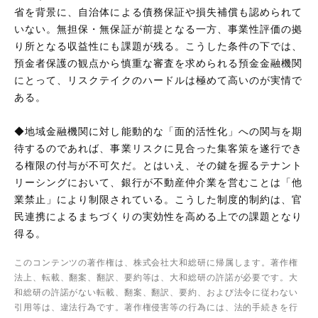
省を背景に、自治体による債務保証や損失補償も認められて
いない。無担保・無保証が前提となる一方、事業性評価の拠
り所となる収益性にも課題が残る。こうした条件の下では、
預金者保護の観点から慎重な審査を求められる預金金融機関
にとって、リスクテイクのハードルは極めて高いのが実情で
ある。
◆地域金融機関に対し能動的な「面的活性化」への関与を期
待するのであれば、事業リスクに見合った集客策を遂行でき
る権限の付与が不可欠だ。とはいえ、その鍵を握るテナント
リーシングにおいて、銀行が不動産仲介業を営むことは「他
業禁止」により制限されている。こうした制度的制約は、官
民連携によるまちづくりの実効性を高める上での課題となり
得る。
このコンテンツの著作権は、株式会社大和総研に帰属します。著作権
法上、転載、翻案、翻訳、要約等は、大和総研の許諾が必要です。大
和総研の許諾がない転載、翻案、翻訳、要約、および法令に従わない
引用等は、違法行為です。著作権侵害等の行為には、法的手続きを行