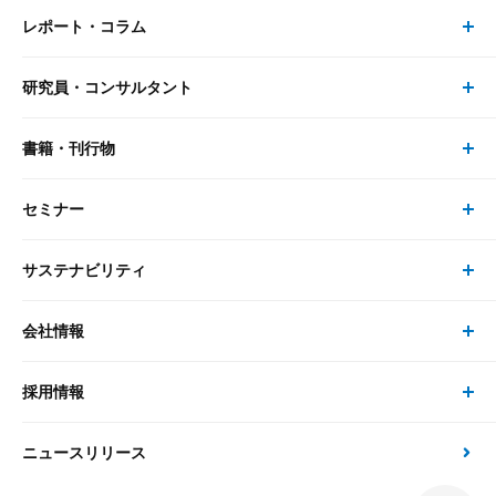
レポート・コラム
事業・ソリューション トップ
研究員・コンサルタント
レポート・コラム トップ
リサーチ
書籍・刊行物
研究員・コンサルタント トップ
最新のレポート・コラム
コンサルティング
セミナー
書籍・刊行物 トップ
研究員
ピックアップ
システム
サステナビリティ
セミナー トップ
書籍
コンサルタント
経済分析
事例紹介
会社情報
サステナビリティの取り組み
現在受付中のセミナー・イベント
刊行物
金融資本市場分析
大和総研の強み
採用情報
会社情報 トップ
次世代社会への貢献
大和スペシャリストレポート（動画配信）
雑誌掲載・新聞寄稿
政策分析
ニュースリリース
先端テクノロジーに基づく新たな価値の創出
採用情報 トップ
会社概要・役員一覧
環境指針