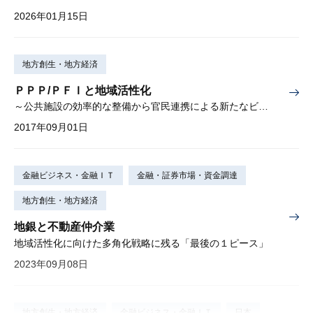
2026年01月15日
地方創生・地方経済
ＰＰＰ/ＰＦＩと地域活性化
～公共施設の効率的な整備から官民連携による新たなビジネス機会の創造へ～『大和総研調査季報』 2017年夏季号（Vol.27）掲載
2017年09月01日
金融ビジネス・金融ＩＴ
金融・証券市場・資金調達
地方創生・地方経済
地銀と不動産仲介業
地域活性化に向けた多角化戦略に残る「最後の１ピース」
2023年09月08日
地方創生・地方経済
金融ビジネス・金融ＩＴ
日本