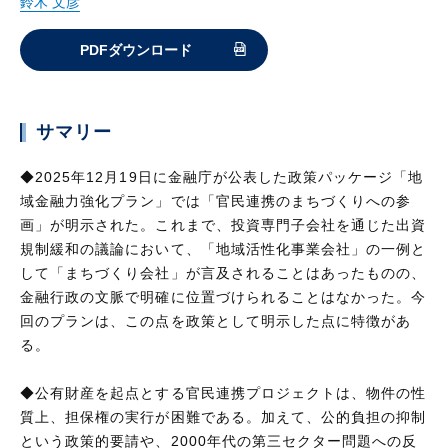
鈴木 文彦
PDFダウンロード
サマリー
◆2025年12月19日に金融庁が公表した政策パッケージ「地
域金融力強化プラン」では「官民連携のまちづくりへの参
画」が明示された。これまで、投資専門子会社を通じた出資
規制緩和の議論において、「地域活性化事業会社」の一例と
して「まちづくり会社」が言及されることはあったものの、
金融行政の文脈で明確に位置づけられることはなかった。今
回のプランは、この点を政策として明示した点に特徴があ
る。
◆公有財産を起点とする官民連携プロジェクトは、物件の性
質上、担保権の実行が困難である。加えて、公的負担の抑制
という政策的要請や、2000年代の第三セクター問題への反