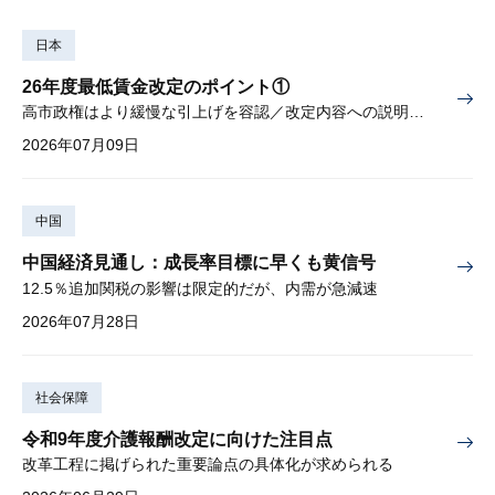
日本
26年度最低賃金改定のポイント①
高市政権はより緩慢な引上げを容認／改定内容への説明責任が焦点
2026年07月09日
中国
中国経済見通し：成長率目標に早くも黄信号
12.5％追加関税の影響は限定的だが、内需が急減速
2026年07月28日
社会保障
令和9年度介護報酬改定に向けた注目点
改革工程に掲げられた重要論点の具体化が求められる