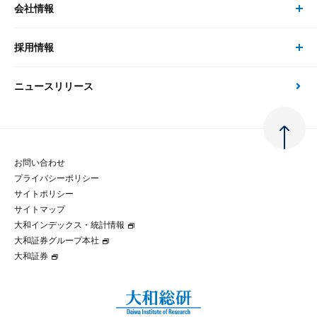
会社情報
サステナビリティの取り組み
現在受付中のセミナー・イベント
刊行物
金融資本市場分析
大和総研の強み
採用情報
会社情報 トップ
次世代社会への貢献
大和スペシャリストレポート（動画配信）
雑誌掲載・新聞寄稿
政策分析
ニュースリリース
先端テクノロジーに基づく新たな価値の創出
採用情報 トップ
会社概要・役員一覧
環境指針
法律・制度
大和総研の品質向上への取り組み
新卒採用
ご挨拶
人権方針
お問い合わせ
金融経済教育等
プライバシーポリシー
経験者採用
大和総研の歩み
マルチステークホルダー方針
サイトポリシー
サイトマップ
テクノロジーレポート
大和インデックス・統計情報
グループ会社
パートナーシップ構築宣言
大和証券グループ本社
大和証券
コラム
拠点のご案内
大和インデックス・統計情報