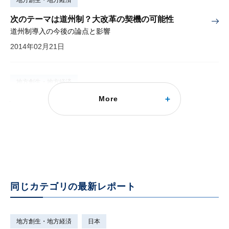
地方創生・地方経済
次のテーマは道州制？大改革の契機の可能性
道州制導入の今後の論点と影響
2014年02月21日
地方創生・地方経済
More
持続可能なインフラ整備に向けて
～官民連携の強化と長期資金～『大和総研調査季報』 2012年夏季号（Vol.7）掲載
2012年09月03日
同じカテゴリの最新レポート
地方創生・地方経済
日本