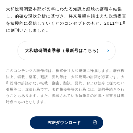
大和総研調査本部が長年にわたる知識と経験の蓄積を結集
し、的確な現状分析に基づき、将来展望を踏まえた政策提言
を積極的に発信していくとのコンセプトのもと、2011年1月
に創刊いたしました。
大和総研調査季報（最新号はこちら）
このコンテンツの著作権は、株式会社大和総研に帰属します。著作権
法上、転載、翻案、翻訳、要約等は、大和総研の許諾が必要です。大
和総研の許諾がない転載、翻案、翻訳、要約、および法令に従わない
引用等は、違法行為です。著作権侵害等の行為には、法的手続きを行
うこともあります。また、掲載されている執筆者の所属・肩書きは現
時点のものとなります。
PDFダウンロード