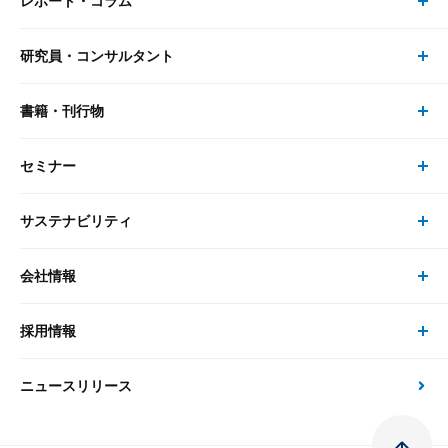
レポート・コラム
事業・ソリューション トップ
研究員・コンサルタント
レポート・コラム トップ
リサーチ
書籍・刊行物
研究員・コンサルタント トップ
最新のレポート・コラム
コンサルティング
セミナー
書籍・刊行物 トップ
研究員
ピックアップ
システム
サステナビリティ
セミナー トップ
書籍
コンサルタント
経済分析
事例紹介
会社情報
サステナビリティの取り組み
現在受付中のセミナー・イベント
刊行物
金融資本市場分析
大和総研の強み
採用情報
会社情報 トップ
次世代社会への貢献
大和スペシャリストレポート（動画配信）
雑誌掲載・新聞寄稿
政策分析
ニュースリリース
先端テクノロジーに基づく新たな価値の創出
採用情報 トップ
会社概要・役員一覧
環境指針
法律・制度