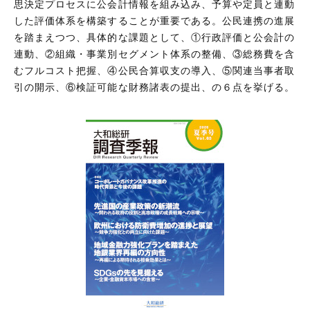
思決定プロセスに公会計情報を組み込み、予算や定員と連動
した評価体系を構築することが重要である。公民連携の進展
を踏まえつつ、具体的な課題として、①行政評価と公会計の
連動、②組織・事業別セグメント体系の整備、③総務費を含
むフルコスト把握、④公民合算収支の導入、⑤関連当事者取
引の開示、⑥検証可能な財務諸表の提出、の６点を挙げる。