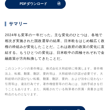
PDFダウンロード
サマリー
2024年も変革の一年だった。主な変化のひとつは、各地で
相次ぎ実施された国政選挙の結果、日米欧をはじめ幅広く政
権の枠組みが変化したことだ。これは政府の政策の変化に直
結する。もうひとつの変化は、日米欧中の四極それぞれで金
融政策が方向転換してきたことだ。
このコンテンツの著作権は、株式会社大和総研に帰属します。著作権
法上、転載、翻案、翻訳、要約等は、大和総研の許諾が必要です。大
和総研の許諾がない転載、翻案、翻訳、要約、および法令に従わない
引用等は、違法行為です。著作権侵害等の行為には、法的手続きを行
うこともあります。また、掲載されている執筆者の所属・肩書きは現
時点のものとなります。