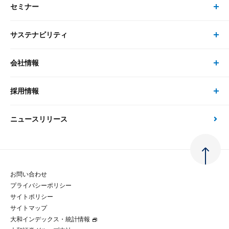
セミナー
書籍・刊行物 トップ
研究員
ピックアップ
システム
サステナビリティ
セミナー トップ
書籍
コンサルタント
経済分析
事例紹介
会社情報
サステナビリティの取り組み
現在受付中のセミナー・イベント
刊行物
金融資本市場分析
大和総研の強み
採用情報
会社情報 トップ
次世代社会への貢献
大和スペシャリストレポート（動画配信）
雑誌掲載・新聞寄稿
政策分析
ニュースリリース
先端テクノロジーに基づく新たな価値の創出
採用情報 トップ
会社概要・役員一覧
環境指針
法律・制度
大和総研の品質向上への取り組み
新卒採用
ご挨拶
人権方針
お問い合わせ
金融経済教育等
プライバシーポリシー
経験者採用
大和総研の歩み
マルチステークホルダー方針
サイトポリシー
サイトマップ
テクノロジーレポート
大和インデックス・統計情報
グループ会社
パートナーシップ構築宣言