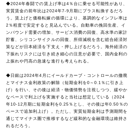
◆2024年春闘での賃上げ率は4％台に乗せる可能性があり、
実質賃金の前年比は2024年7-9月期にプラス転換するだろ
う。賃上げと価格転嫁の循環により、基調的なインフレ率は
2％程度で安定すると見込んでいる。自動車の挽回生産、イ
ンバウンド需要の増加、サービス消費の回復、高水準の家計
貯蓄、シリコンサイクルの回復、所得減税を含む総合経済対
策などが日本経済を下支え・押し上げるだろう。海外経済の
下振れリスクには引き続き細心の注意が必要で、国内金利の
上振れや円高の急速な進行も考えられる。
◆日銀は2024年4月にイールドカーブ・コントロールの撤廃
とマイナス金利政策の解除（短期金利を0～0.1％に引き上
げ）を行い、その後は経済・物価情勢を注視しつつ、緩やか
なペースで利上げを実施すると当社は想定している（2024
年10-12月期に短期金利を0.25％とし、その後は年0.50％の
ペースで追加利上げ）。ただし、実質短期金利は予測期間を
通じてマイナス圏で推移するなど緩和的な金融環境は維持さ
れるだろう。