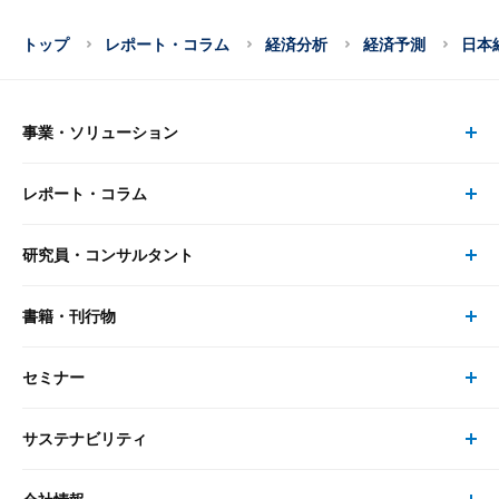
トップ
レポート・コラム
経済分析
経済予測
日本
事業・ソリューション
レポート・コラム
事業・ソリューション トップ
研究員・コンサルタント
レポート・コラム トップ
リサーチ
書籍・刊行物
研究員・コンサルタント トップ
最新のレポート・コラム
コンサルティング
セミナー
書籍・刊行物 トップ
研究員
ピックアップ
システム
サステナビリティ
セミナー トップ
書籍
コンサルタント
経済分析
事例紹介