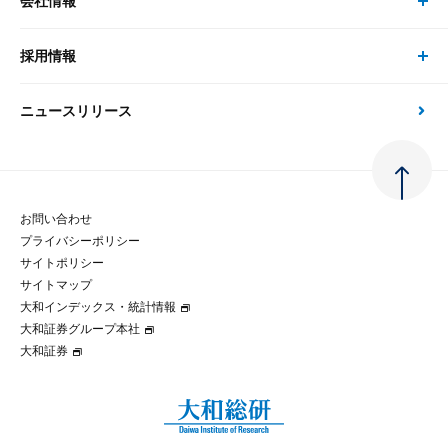
会社情報
サステナビリティの取り組み
現在受付中のセミナー・イベント
刊行物
金融資本市場分析
大和総研の強み
採用情報
会社情報 トップ
次世代社会への貢献
大和スペシャリストレポート（動画配信）
雑誌掲載・新聞寄稿
政策分析
ニュースリリース
先端テクノロジーに基づく新たな価値の創出
採用情報 トップ
会社概要・役員一覧
環境指針
法律・制度
大和総研の品質向上への取り組み
新卒採用
ご挨拶
人権方針
お問い合わせ
金融経済教育等
プライバシーポリシー
経験者採用
大和総研の歩み
マルチステークホルダー方針
サイトポリシー
サイトマップ
テクノロジーレポート
大和インデックス・統計情報
グループ会社
パートナーシップ構築宣言
大和証券グループ本社
大和証券
コラム
拠点のご案内
大和インデックス・統計情報