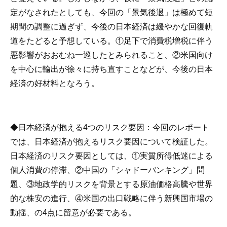
定がなされたとしても、今回の「景気後退」は極めて短
期間の調整に過ぎず、今後の日本経済は緩やかな回復軌
道をたどると予想している。①足下で消費税増税に伴う
悪影響がおおむね一巡したとみられること、②米国向け
を中心に輸出が徐々に持ち直すことなどが、今後の日本
経済の好材料となろう。
◆
日本経済が抱える4つのリスク要因
：今回のレポート
では、日本経済が抱えるリスク要因について検証した。
日本経済のリスク要因としては、①実質所得低迷による
個人消費の停滞、②中国の「シャドーバンキング」問
題、③地政学的リスクを背景とする原油価格高騰や世界
的な株安の進行、④米国の出口戦略に伴う新興国市場の
動揺、の4点に留意が必要である。