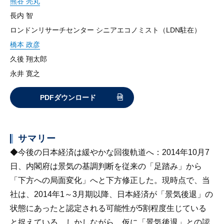
熊谷 亮丸
長内 智
ロンドンリサーチセンター シニアエコノミスト（LDN駐在）
橋本 政彦
久後 翔太郎
永井 寛之
PDFダウンロード
サマリー
◆
今後の日本経済は緩やかな回復軌道へ
：2014年10月7
日、内閣府は景気の基調判断を従来の「足踏み」から
「下方への局面変化」へと下方修正した。現時点で、当
社は、2014年1～3月期以降、日本経済が「景気後退」の
状態にあったと認定される可能性が5割程度生じている
と捉えている。しかしながら、仮に「景気後退」との認