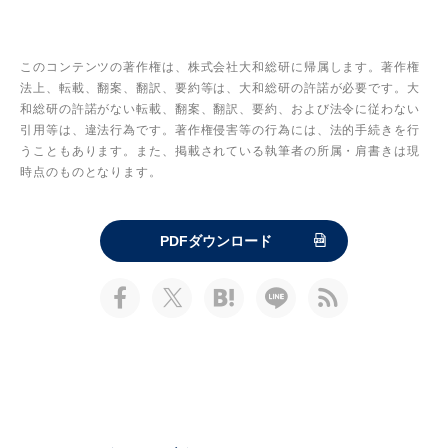
このコンテンツの著作権は、株式会社大和総研に帰属します。著作権
法上、転載、翻案、翻訳、要約等は、大和総研の許諾が必要です。大
和総研の許諾がない転載、翻案、翻訳、要約、および法令に従わない
引用等は、違法行為です。著作権侵害等の行為には、法的手続きを行
うこともあります。また、掲載されている執筆者の所属・肩書きは現
時点のものとなります。
PDFダウンロード