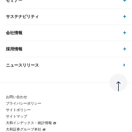
セミナー
書籍・刊行物 トップ
研究員
ピックアップ
システム
サステナビリティ
セミナー トップ
書籍
コンサルタント
経済分析
事例紹介
会社情報
サステナビリティの取り組み
現在受付中のセミナー・イベント
刊行物
金融資本市場分析
大和総研の強み
採用情報
会社情報 トップ
次世代社会への貢献
大和スペシャリストレポート（動画配信）
雑誌掲載・新聞寄稿
政策分析
ニュースリリース
先端テクノロジーに基づく新たな価値の創出
採用情報 トップ
会社概要・役員一覧
環境指針
法律・制度
大和総研の品質向上への取り組み
新卒採用
ご挨拶
人権方針
お問い合わせ
金融経済教育等
プライバシーポリシー
経験者採用
大和総研の歩み
マルチステークホルダー方針
サイトポリシー
サイトマップ
テクノロジーレポート
大和インデックス・統計情報
グループ会社
パートナーシップ構築宣言
大和証券グループ本社