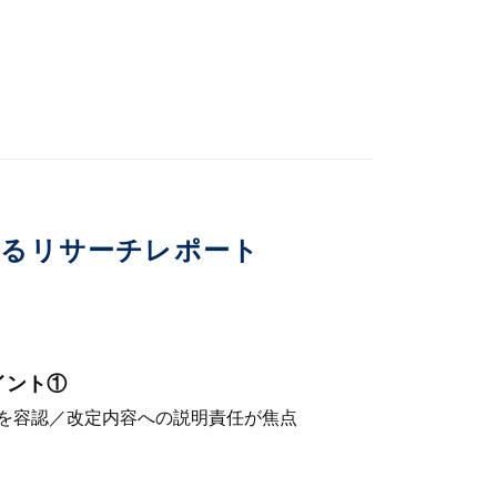
いるリサーチレポート
イント①
を容認／改定内容への説明責任が焦点