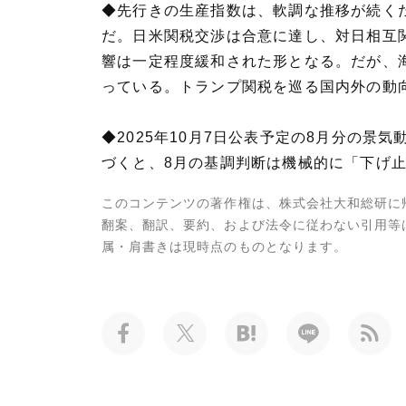
◆先行きの生産指数は、軟調な推移が続く
だ。日米関税交渉は合意に達し、対日相互関
響は一定程度緩和された形となる。だが、
っている。トランプ関税を巡る国内外の動
◆2025年10月7日公表予定の8月分の景気動向
づくと、8月の基調判断は機械的に「下げ
このコンテンツの著作権は、株式会社大和総研に
翻案、翻訳、要約、および法令に従わない引用等
属・肩書きは現時点のものとなります。