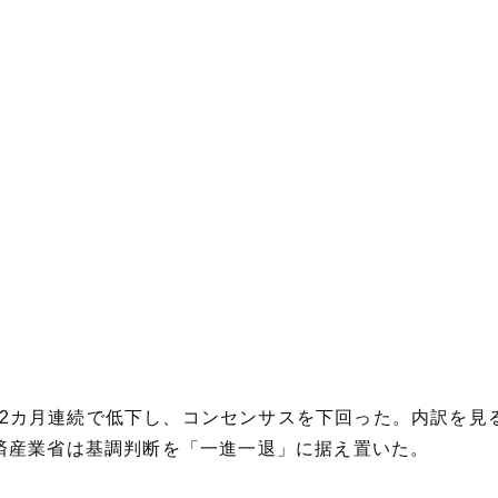
2％と2カ月連続で低下し、コンセンサスを下回った。内訳を
済産業省は基調判断を「一進一退」に据え置いた。