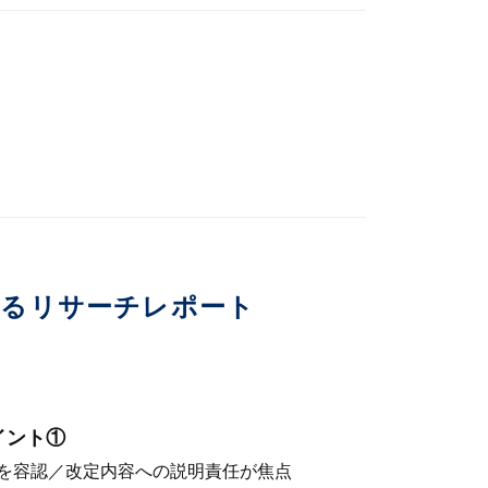
いるリサーチレポート
イント①
を容認／改定内容への説明責任が焦点