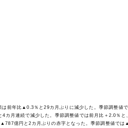
額は前年比▲0.3％と29カ月ぶりに減少した。季節調整値
％と4カ月連続で減少した。季節調整値では前月比＋2.0％
▲787億円と2カ月ぶりの赤字となった。季節調整値では▲