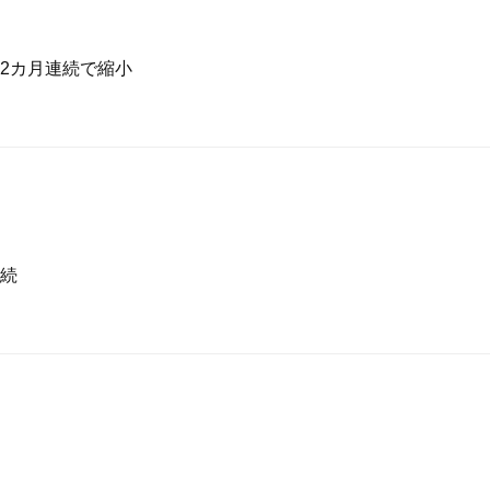
2カ月連続で縮小
続