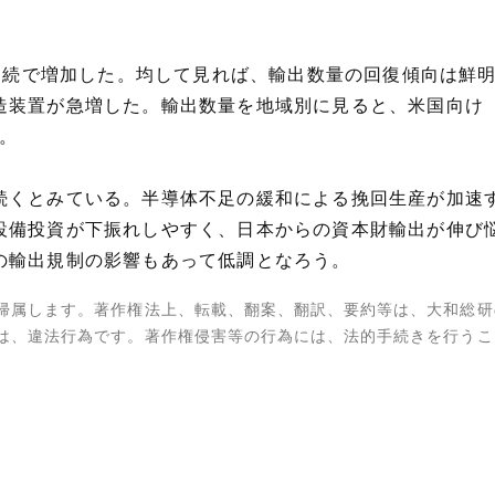
月連続で増加した。均して見れば、輸出数量の回復傾向は鮮
装置が急増した。輸出数量を地域別に見ると、米国向け（同＋
た。
続くとみている。半導体不足の緩和による挽回生産が加速
設備投資が下振れしやすく、日本からの資本財輸出が伸び
の輸出規制の影響もあって低調となろう。
帰属します。著作権法上、転載、翻案、翻訳、要約等は、大和総研
は、違法行為です。著作権侵害等の行為には、法的手続きを行うこ