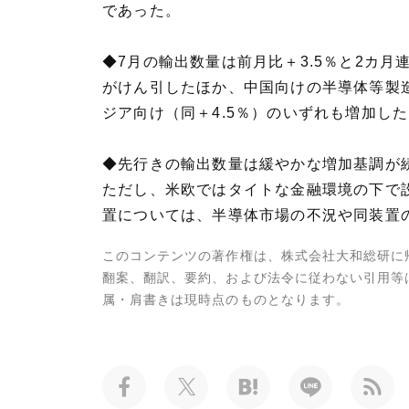
であった。
◆7月の輸出数量は前月比＋3.5％と2カ
がけん引したほか、中国向けの半導体等製造
ジア向け（同＋4.5％）のいずれも増加し
◆先行きの輸出数量は緩やかな増加基調が
ただし、米欧ではタイトな金融環境の下で
置については、半導体市場の不況や同装置
このコンテンツの著作権は、株式会社大和総研に
翻案、翻訳、要約、および法令に従わない引用等
属・肩書きは現時点のものとなります。