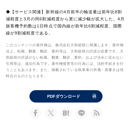
◆【サービス関連】新幹線の4月前半の輸送量は前年比8割
減程度と3月の同6割減程度から更に減少幅が拡大した。4月
旅客機予約数は1日時点で国内線が前年比6割減程度、国際
線が9割減程度である。
このコンテンツの著作権は、株式会社大和総研に帰属します。著作権
法上、転載、翻案、翻訳、要約等は、大和総研の許諾が必要です。大
和総研の許諾がない転載、翻案、翻訳、要約、および法令に従わない
引用等は、違法行為です。著作権侵害等の行為には、法的手続きを行
うこともあります。また、掲載されている執筆者の所属・肩書きは現
時点のものとなります。
PDFダウンロード