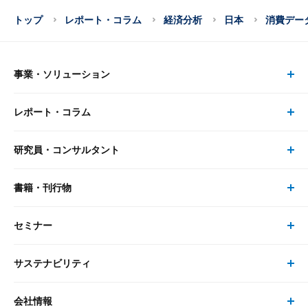
トップ
レポート・コラム
経済分析
日本
消費データ
事業・ソリューション
レポート・コラム
事業・ソリューション トップ
研究員・コンサルタント
レポート・コラム トップ
リサーチ
書籍・刊行物
研究員・コンサルタント トップ
最新のレポート・コラム
コンサルティング
セミナー
書籍・刊行物 トップ
研究員
ピックアップ
システム
サステナビリティ
セミナー トップ
書籍
コンサルタント
経済分析
事例紹介
会社情報
サステナビリティの取り組み