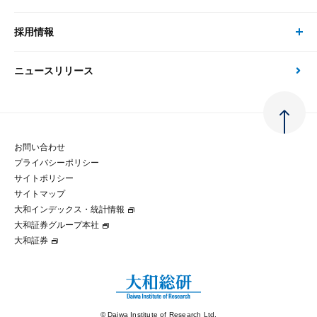
現在受付中のセミナー・イベント
刊行物
金融資本市場分析
大和総研の強み
採用情報
会社情報 トップ
次世代社会への貢献
大和スペシャリストレポート（動画配信）
雑誌掲載・新聞寄稿
政策分析
ニュースリリース
先端テクノロジーに基づく新たな価値の創出
採用情報 トップ
会社概要・役員一覧
環境指針
法律・制度
大和総研の品質向上への取り組み
新卒採用
ご挨拶
人権方針
お問い合わせ
金融経済教育等
プライバシーポリシー
経験者採用
大和総研の歩み
マルチステークホルダー方針
サイトポリシー
サイトマップ
テクノロジーレポート
大和インデックス・統計情報
グループ会社
パートナーシップ構築宣言
大和証券グループ本社
大和証券
コラム
拠点のご案内
大和インデックス・統計情報
© Daiwa Institute of Research Ltd.