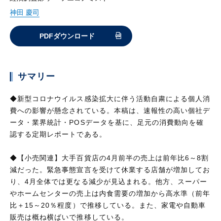
神田 慶司
PDFダウンロード
サマリー
◆新型コロナウイルス感染拡大に伴う活動自粛による個人消
費への影響が懸念されている。本稿は、速報性の高い個社デ
ータ・業界統計・POSデータを基に、足元の消費動向を確
認する定期レポートである。
◆【小売関連】大手百貨店の4月前半の売上は前年比6～8割
減だった。緊急事態宣言を受けて休業する店舗が増加してお
り、4月全体では更なる減少が見込まれる。他方、スーパー
やホームセンターの売上は内食需要の増加から高水準（前年
比＋15～20％程度）で推移している。また、家電や自動車
販売は概ね横ばいで推移している。