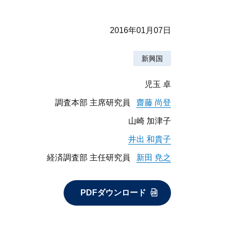
2016年01月07日
新興国
児玉 卓
調査本部 主席研究員
齋藤 尚登
山崎 加津子
井出 和貴子
経済調査部 主任研究員
新田 尭之
PDFダウンロード