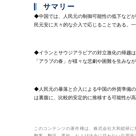
サマリー
◆中国では、人民元の制御可能性の低下などが
民元安に大々的な介入で応じることである。一
◆イランとサウジアラビアの対立激化の帰趨は
「アラブの春」が様々な悲劇や困難を生みなが
◆人民元の暴落と介入による中国の外貨準備の
は裏腹に、比較的安定的に推移する可能性が高
このコンテンツの著作権は、株式会社大和総研に
翻案、翻訳、要約、および法令に従わない引用等