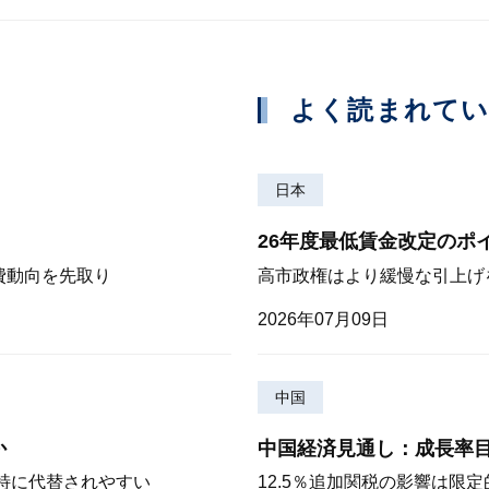
よく読まれて
日本
26年度最低賃金改定のポ
費動向を先取り
高市政権はより緩慢な引上げ
2026年07月09日
中国
か
中国経済見通し：成長率
が特に代替されやすい
12.5％追加関税の影響は限