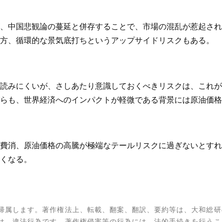
、中国悲観論の蔓延と併存することで、市場の混乱が惹起され
方、循環的な景気底打ちというアップサイドリスクもある。
読みにくいが、さしあたり意識しておくべきリスクは、これが
らも、世界経済へのインパクトが軽微である背景には原油価格
費消、原油価格の高騰が極端なテールリスクに過ぎないとすれば
くなる。
帰属します。著作権法上、転載、翻案、翻訳、要約等は、大和総研
は、違法行為です。著作権侵害等の行為には、法的手続きを行うこ