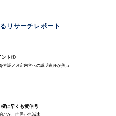
いるリサーチレポート
イント①
を容認／改定内容への説明責任が焦点
目標に早くも黄信号
定的だが、内需が急減速