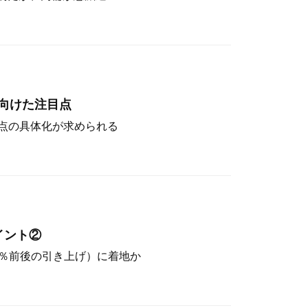
向けた注目点
点の具体化が求められる
イント②
（4％前後の引き上げ）に着地か