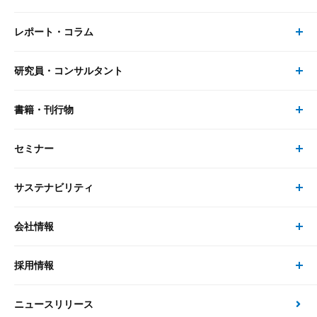
レポート・コラム
事業・ソリューション トップ
研究員・コンサルタント
レポート・コラム トップ
リサーチ
書籍・刊行物
研究員・コンサルタント トップ
最新のレポート・コラム
コンサルティング
セミナー
書籍・刊行物 トップ
研究員
ピックアップ
システム
サステナビリティ
セミナー トップ
書籍
コンサルタント
経済分析
事例紹介
会社情報
サステナビリティの取り組み
現在受付中のセミナー・イベント
刊行物
金融資本市場分析
大和総研の強み
採用情報
会社情報 トップ
次世代社会への貢献
大和スペシャリストレポート（動画配信）
雑誌掲載・新聞寄稿
政策分析
ニュースリリース
先端テクノロジーに基づく新たな価値の創出
採用情報 トップ
会社概要・役員一覧