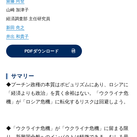
齋藤 尚登
山崎 加津子
経済調査部 主任研究員
新田 尭之
井出 和貴子
PDFダウンロード
サマリー
◆プーチン政権の本質はポピュリズムにあり、ロシアに
「経済よりも政治」を貫く余裕はない。「ウクライナ危
機」が「ロシア危機」に転化するリスクは回避しよう。
◆「ウクライナ危機」が「ウクライナ危機」に留まる限
り、新興国全般へのインパクトは軽微である。むしろ最