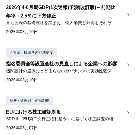
2026年4-6月期GDP(1次速報)予測(改訂版)～前期比
年率＋2.5％に下方修正
直近公表の基礎統計を踏まえ、個人消費と外需をそれぞれ下方修正
2026年08月10日
会社法、民法その他法制度
指名委員会等設置会社の見直しによる企業への影響
機関設計の選択にとどまらないガバナンスの実効性確保が重要
2026年08月10日
証券・金融取引の法制度
EUにおける株主確認制度
SRDⅡ（EU第二次株主権利指令）に基づく株主調査の概要と課題
2026年08月07日