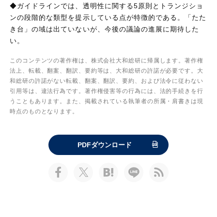
◆ガイドラインでは、透明性に関する5原則とトランジショ
ンの段階的な類型を提示している点が特徴的である。「たた
き台」の域は出ていないが、今後の議論の進展に期待した
い。
このコンテンツの著作権は、株式会社大和総研に帰属します。著作権
法上、転載、翻案、翻訳、要約等は、大和総研の許諾が必要です。大
和総研の許諾がない転載、翻案、翻訳、要約、および法令に従わない
引用等は、違法行為です。著作権侵害等の行為には、法的手続きを行
うこともあります。また、掲載されている執筆者の所属・肩書きは現
時点のものとなります。
PDFダウンロード