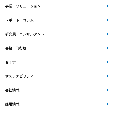
事業・ソリューション
レポート・コラム
事業・ソリューション トップ
研究員・コンサルタント
レポート・コラム トップ
リサーチ
書籍・刊行物
研究員・コンサルタント トップ
最新のレポート・コラム
コンサルティング
セミナー
書籍・刊行物 トップ
研究員
ピックアップ
システム
サステナビリティ
セミナー トップ
書籍
コンサルタント
経済分析
事例紹介
会社情報
サステナビリティの取り組み
現在受付中のセミナー・イベント
刊行物
金融資本市場分析
大和総研の強み
採用情報
会社情報 トップ
次世代社会への貢献
大和スペシャリストレポート（動画配信）
雑誌掲載・新聞寄稿