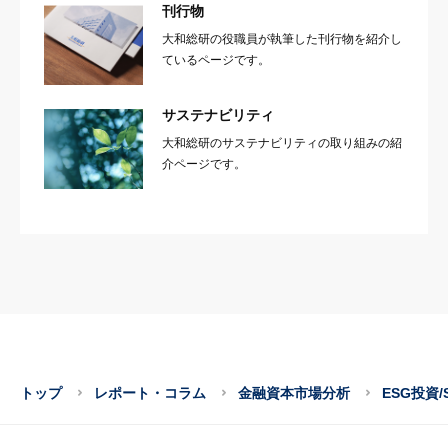
刊行物
大和総研の役職員が執筆した刊行物を紹介し
ているページです。
サステナビリティ
大和総研のサステナビリティの取り組みの紹
介ページです。
トップ
レポート・コラム
金融資本市場分析
ESG投資/