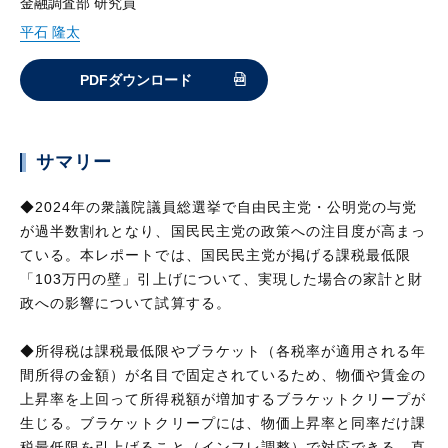
金融調査部 研究員
平石 隆太
PDFダウンロード
サマリー
◆2024年の衆議院議員総選挙で自由民主党・公明党の与党
が過半数割れとなり、国民民主党の政策への注目度が高まっ
ている。本レポートでは、国民民主党が掲げる課税最低限
「103万円の壁」引上げについて、実現した場合の家計と財
政への影響について試算する。
◆所得税は課税最低限やブラケット（各税率が適用される年
間所得の金額）が名目で固定されているため、物価や賃金の
上昇率を上回って所得税額が増加するブラケットクリープが
生じる。ブラケットクリープには、物価上昇率と同率だけ課
税最低限を引上げること（インフレ調整）で対応できる。直