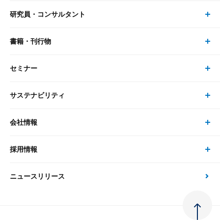
研究員・コンサルタント
レポート・コラム トップ
リサーチ
書籍・刊行物
研究員・コンサルタント トップ
最新のレポート・コラム
コンサルティング
セミナー
書籍・刊行物 トップ
研究員
ピックアップ
システム
サステナビリティ
セミナー トップ
書籍
コンサルタント
経済分析
事例紹介
会社情報
サステナビリティの取り組み
現在受付中のセミナー・イベント
刊行物
金融資本市場分析
大和総研の強み
採用情報
会社情報 トップ
次世代社会への貢献
大和スペシャリストレポート（動画配信）
雑誌掲載・新聞寄稿
政策分析
ニュースリリース
先端テクノロジーに基づく新たな価値の創出
採用情報 トップ
会社概要・役員一覧
環境指針
法律・制度
大和総研の品質向上への取り組み
新卒採用
ご挨拶
人権方針