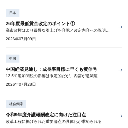
日本
26年度最低賃金改定のポイント①
高市政権はより緩慢な引上げを容認／改定内容への説明責任が焦点
2026年07月09日
中国
中国経済見通し：成長率目標に早くも黄信号
12.5％追加関税の影響は限定的だが、内需が急減速
2026年07月28日
社会保障
令和9年度介護報酬改定に向けた注目点
改革工程に掲げられた重要論点の具体化が求められる