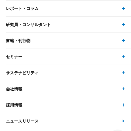
レポート・コラム
事業・ソリューション トップ
研究員・コンサルタント
レポート・コラム トップ
リサーチ
書籍・刊行物
研究員・コンサルタント トップ
最新のレポート・コラム
コンサルティング
セミナー
書籍・刊行物 トップ
研究員
ピックアップ
システム
サステナビリティ
セミナー トップ
書籍
コンサルタント
経済分析
事例紹介
会社情報
サステナビリティの取り組み
現在受付中のセミナー・イベント
刊行物
金融資本市場分析
大和総研の強み
採用情報
会社情報 トップ
次世代社会への貢献
大和スペシャリストレポート（動画配信）
雑誌掲載・新聞寄稿
政策分析
ニュースリリース
先端テクノロジーに基づく新たな価値の創出
採用情報 トップ
会社概要・役員一覧
環境指針