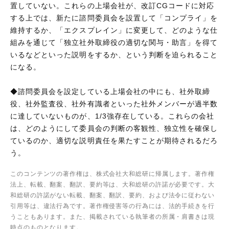
置していない。これらの上場会社が、改訂CGコードに対応
する上では、新たに諮問委員会を設置して「コンプライ」を
維持するか、「エクスプレイン」に変更して、どのような仕
組みを通じて「独立社外取締役の適切な関与・助言」を得て
いるなどといった説明をするか、という判断を迫られること
になる。
◆諮問委員会を設定している上場会社の中にも、社外取締
役、社外監査役、社外有識者といった社外メンバーが過半数
に達していないものが、1/3強存在している。これらの会社
は、どのようにして委員会の判断の客観性、独立性を確保し
ているのか、適切な説明責任を果たすことが期待されるだろ
う。
このコンテンツの著作権は、株式会社大和総研に帰属します。著作権
法上、転載、翻案、翻訳、要約等は、大和総研の許諾が必要です。大
和総研の許諾がない転載、翻案、翻訳、要約、および法令に従わない
引用等は、違法行為です。著作権侵害等の行為には、法的手続きを行
うこともあります。また、掲載されている執筆者の所属・肩書きは現
時点のものとなります。