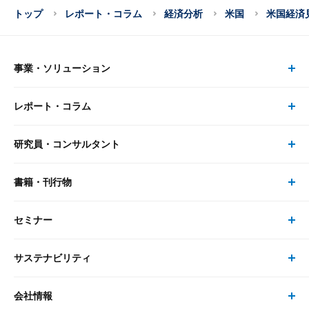
トップ
レポート・コラム
経済分析
米国
米国経済
事業・ソリューション
レポート・コラム
事業・ソリューション トップ
研究員・コンサルタント
レポート・コラム トップ
リサーチ
書籍・刊行物
研究員・コンサルタント トップ
最新のレポート・コラム
コンサルティング
セミナー
書籍・刊行物 トップ
研究員
ピックアップ
システム
サステナビリティ
セミナー トップ
書籍
コンサルタント
経済分析
事例紹介
会社情報
サステナビリティの取り組み
現在受付中のセミナー・イベント