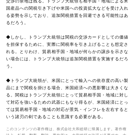
交渉の余地は残る。トランプ大統領も相手国・地域による米
国産品への関税引き下げや米国への投資拡大などを受け入れ
る姿勢を示しており、追加関税措置を回避できる可能性はあ
るだろう。
◆しかし、トランプ大統領は関税の交渉カードとしての価値
を担保するために、実際に関税率を引き上げることも想定さ
れる。とりわけ、貿易相手国・地域が何らかの譲歩を示さな
い場合には、トランプ大統領は追加関税措置を実施するだろ
う。
◆トランプ大統領が、米国にとって輸入への依存度の高い製
品にまで関税を掛ける場合、米国経済への悪影響は大きくな
る。関税はトランプ大統領にとって貿易相手国・地域に対し
て対応を強いるための武器にもなり得るが、米国経済にとっ
ては貿易相手国・地域の対応が景気・インフレを左右すると
いう諸刃の剣であることも意識する必要がある。
このコンテンツの著作権は、株式会社大和総研に帰属します。著作権