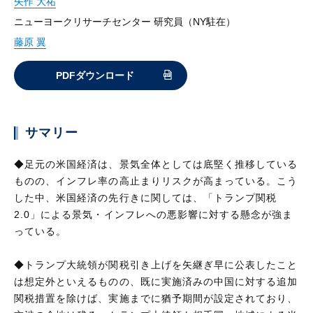
矢作 大祐
ニューヨークリサーチセンター 研究員（NY駐在）
藤原 翼
PDFダウンロード
サマリー
◆足元の米国経済は、景気全体としては底堅く推移している
ものの、インフレ率の高止まりリスクが高まっている。こう
した中、米国経済の先行きに関しては、「トランプ関税
2.0」による景気・インフレへの悪影響に対する懸念が強ま
っている。
◆トランプ大統領が関税引き上げを矢継ぎ早に公表したこと
は想定外といえるものの、既に実施済みの中国に対する追加
関税措置を除けば、実施までに猶予期間が設定されており、