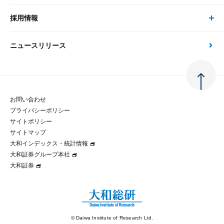
刊行物
金融資本市場分析
大和総研の強み
採用情報
会社情報 トップ
次世代社会への貢献
大和スペシャリストレポート（動画配信）
雑誌掲載・新聞寄稿
政策分析
ニュースリリース
先端テクノロジーに基づく新たな価値の創出
採用情報 トップ
会社概要・役員一覧
環境指針
法律・制度
大和総研の品質向上への取り組み
新卒採用
ご挨拶
人権方針
お問い合わせ
金融経済教育等
プライバシーポリシー
経験者採用
大和総研の歩み
マルチステークホルダー方針
サイトポリシー
サイトマップ
テクノロジーレポート
大和インデックス・統計情報
グループ会社
パートナーシップ構築宣言
大和証券グループ本社
大和証券
コラム
拠点のご案内
大和インデックス・統計情報
© Daiwa Institute of Research Ltd.