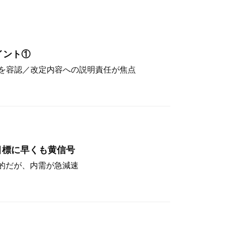
イント①
を容認／改定内容への説明責任が焦点
目標に早くも黄信号
定的だが、内需が急減速