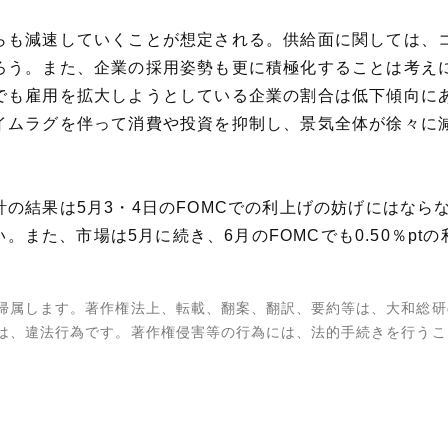
らも減速していくことが想定される。供給面に関しては、
ろう。また、企業の採用姿勢も更に積極化することは考え
でも雇用を拡大しようとしている企業の割合は低下傾向にあ
イムラグを伴って消費や投資を抑制し、景気全体が徐々に
の結果は5月3・4日のFOMCでの利上げの妨げにはならな
ない。また、市場は5月に続き、6月のFOMCでも0.50％p
帰属します。著作権法上、転載、翻案、翻訳、要約等は、大和総研
は、違法行為です。著作権侵害等の行為には、法的手続きを行うこ