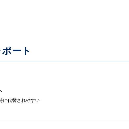
レポート
か
が特に代替されやすい