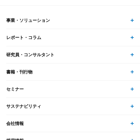
事業・ソリューション
レポート・コラム
事業・ソリューション トップ
研究員・コンサルタント
レポート・コラム トップ
リサーチ
書籍・刊行物
研究員・コンサルタント トップ
最新のレポート・コラム
コンサルティング
セミナー
書籍・刊行物 トップ
研究員
ピックアップ
システム
サステナビリティ
セミナー トップ
書籍
コンサルタント
経済分析
事例紹介
会社情報
サステナビリティの取り組み
現在受付中のセミナー・イベント
刊行物
金融資本市場分析
大和総研の強み