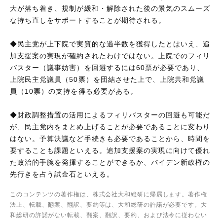
大が落ち着き、規制が緩和・解除された後の景気のスムーズ
な持ち直しをサポートすることが期待される。
◆民主党が上下院で実質的な過半数を獲得したとはいえ、追
加支援案の実現が確約されたわけではない。上院でのフィリ
バスター（議事妨害）を回避するには60票が必要であり、
上院民主党議員（50票）を団結させた上で、上院共和党議
員（10票）の支持を得る必要がある。
◆財政調整措置の活用によるフィリバスターの回避も可能だ
が、民主党内をまとめ上げることが必要であることに変わり
はない。予算決議など手続きも必要であることから、時間を
要することも課題といえる。追加支援案の実現に向けて優れ
た政治的手腕を発揮することができるか、バイデン新政権の
先行きを占う試金石といえる。
このコンテンツの著作権は、株式会社大和総研に帰属します。著作権
法上、転載、翻案、翻訳、要約等は、大和総研の許諾が必要です。大
和総研の許諾がない転載、翻案、翻訳、要約、および法令に従わない