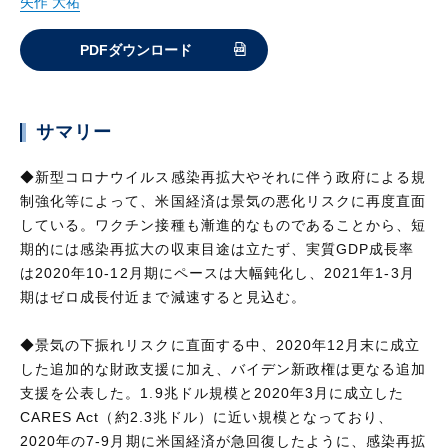
矢作 大祐
PDFダウンロード
サマリー
◆新型コロナウイルス感染再拡大やそれに伴う政府による規
制強化等によって、米国経済は景気の悪化リスクに再度直面
している。ワクチン接種も漸進的なものであることから、短
期的には感染再拡大の収束目途は立たず、実質GDP成長率
は2020年10-12月期にペースは大幅鈍化し、2021年1-3月
期はゼロ成長付近まで減速すると見込む。
◆景気の下振れリスクに直面する中、2020年12月末に成立
した追加的な財政支援に加え、バイデン新政権は更なる追加
支援を公表した。1.9兆ドル規模と2020年3月に成立した
CARES Act（約2.3兆ドル）に近い規模となっており、
2020年の7-9月期に米国経済が急回復したように、感染再拡