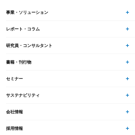
事業・ソリューション
レポート・コラム
事業・ソリューション トップ
研究員・コンサルタント
レポート・コラム トップ
リサーチ
書籍・刊行物
研究員・コンサルタント トップ
最新のレポート・コラム
コンサルティング
セミナー
書籍・刊行物 トップ
研究員
ピックアップ
システム
サステナビリティ
セミナー トップ
書籍
コンサルタント
経済分析
事例紹介
会社情報
サステナビリティの取り組み
現在受付中のセミナー・イベント
刊行物
金融資本市場分析
大和総研の強み
採用情報
会社情報 トップ
次世代社会への貢献
大和スペシャリストレポート（動画配信）