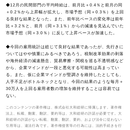
◆12月の民間部門の平均時給は、前月比＋0.4％と前月の同
＋0.2％から上昇幅が拡大し、市場予想（同＋0.3％）を上回
る良好な結果となった。また、前年比ベースの変化率は前年
比＋3.2％と、前月（同＋3.1％）からの減速を見込んでいた
市場予想（同＋3.0％）に反して上昇ペースが加速した。
◆今回の雇用統計は総じて良好な結果であったが、先行きに
ついてはやや慎重にみるべきであろう。税制改革効果の剥落
や海外経済の減速懸念、貿易摩擦・関税を巡る不透明感など
から、企業マインドが一段と悪化する可能性は高まってい
る。また、仮に企業マインドが堅調さを維持したとしても、
人手不足がボトルネックとなり、今回の結果のような毎月＋
30万人を上回る雇用者数の増加を維持することは容易では
ない。
このコンテンツの著作権は、株式会社大和総研に帰属します。著作権
法上、転載、翻案、翻訳、要約等は、大和総研の許諾が必要です。大
和総研の許諾がない転載、翻案、翻訳、要約、および法令に従わない
引用等は、違法行為です。著作権侵害等の行為には、法的手続きを行