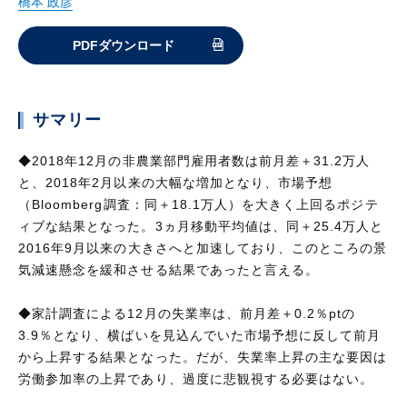
橋本 政彦
PDFダウンロード
サマリー
◆2018年12月の非農業部門雇用者数は前月差＋31.2万人
と、2018年2月以来の大幅な増加となり、市場予想
（Bloomberg調査：同＋18.1万人）を大きく上回るポジテ
ィブな結果となった。3ヵ月移動平均値は、同＋25.4万人と
2016年9月以来の大きさへと加速しており、このところの景
気減速懸念を緩和させる結果であったと言える。
◆家計調査による12月の失業率は、前月差＋0.2％ptの
3.9％となり、横ばいを見込んでいた市場予想に反して前月
から上昇する結果となった。だが、失業率上昇の主な要因は
労働参加率の上昇であり、過度に悲観視する必要はない。