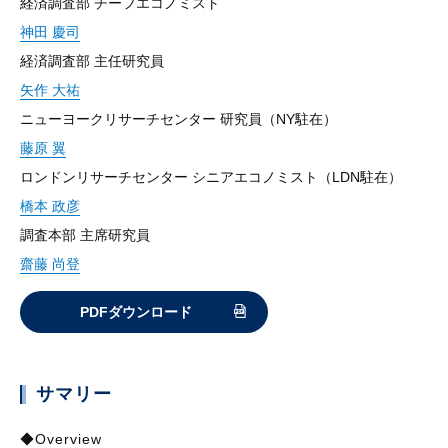
経済調査部 チーフエコノミスト
神田 慶司
経済調査部 主任研究員
矢作 大祐
ニューヨークリサーチセンター 研究員（NY駐在）
藤原 翼
ロンドンリサーチセンター シニアエコノミスト（LDN駐在）
橋本 政彦
調査本部 主席研究員
齋藤 尚登
PDFダウンロード
サマリー
◆Overview