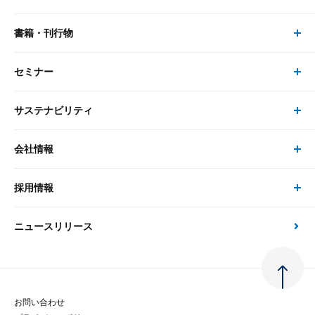
リサーチ
書籍・刊行物
研究員・コンサルタント トップ
最新のレポート・コラム
コンサルティング
セミナー
書籍・刊行物 トップ
研究員
ピックアップ
システム
サステナビリティ
セミナー トップ
書籍
コンサルタント
経済分析
事例紹介
会社情報
サステナビリティの取り組み
現在受付中のセミナー・イベント
刊行物
金融資本市場分析
大和総研の強み
採用情報
会社情報 トップ
次世代社会への貢献
大和スペシャリストレポート（動画配信）
雑誌掲載・新聞寄稿
政策分析
ニュースリリース
先端テクノロジーに基づく新たな価値の創出
採用情報 トップ
会社概要・役員一覧
環境指針
法律・制度
大和総研の品質向上への取り組み
新卒採用
ご挨拶
人権方針
お問い合わせ
金融経済教育等