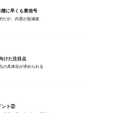
目標に早くも黄信号
定的だが、内需が急減速
向けた注目点
点の具体化が求められる
イント②