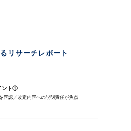
いるリサーチレポート
イント①
を容認／改定内容への説明責任が焦点