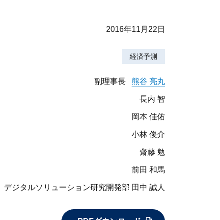
2016年11月22日
経済予測
副理事長
熊谷 亮丸
長内 智
岡本 佳佑
小林 俊介
齋藤 勉
前田 和馬
デジタルソリューション研究開発部 田中 誠人