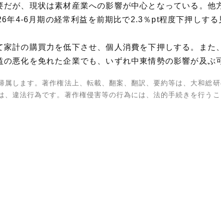
要だが、現状は素材産業への影響が中心となっている。他
6年4-6月期の経常利益を前期比で2.3％pt程度下押しす
て家計の購買力を低下させ、個人消費を下押しする。また
益の悪化を免れた企業でも、いずれ中東情勢の影響が及ぶ
帰属します。著作権法上、転載、翻案、翻訳、要約等は、大和総研
は、違法行為です。著作権侵害等の行為には、法的手続きを行うこ