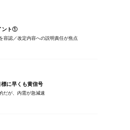
イント①
を容認／改定内容への説明責任が焦点
目標に早くも黄信号
定的だが、内需が急減速