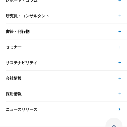
レポート・コラム
事業・ソリューション トップ
研究員・コンサルタント
レポート・コラム トップ
リサーチ
書籍・刊行物
研究員・コンサルタント トップ
最新のレポート・コラム
コンサルティング
セミナー
書籍・刊行物 トップ
研究員
ピックアップ
システム
サステナビリティ
セミナー トップ
書籍
コンサルタント
経済分析
事例紹介
会社情報
サステナビリティの取り組み
現在受付中のセミナー・イベント
刊行物
金融資本市場分析
大和総研の強み
採用情報
会社情報 トップ
次世代社会への貢献
大和スペシャリストレポート（動画配信）
雑誌掲載・新聞寄稿
政策分析
ニュースリリース
先端テクノロジーに基づく新たな価値の創出
採用情報 トップ
会社概要・役員一覧
環境指針
法律・制度