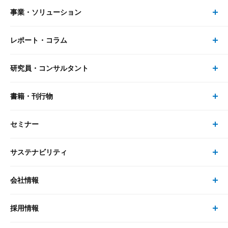
事業・ソリューション
レポート・コラム
事業・ソリューション トップ
研究員・コンサルタント
レポート・コラム トップ
リサーチ
書籍・刊行物
研究員・コンサルタント トップ
最新のレポート・コラム
コンサルティング
セミナー
書籍・刊行物 トップ
研究員
ピックアップ
システム
サステナビリティ
セミナー トップ
書籍
コンサルタント
経済分析
事例紹介
会社情報
サステナビリティの取り組み
現在受付中のセミナー・イベント
刊行物
金融資本市場分析
大和総研の強み
採用情報
会社情報 トップ
次世代社会への貢献
大和スペシャリストレポート（動画配信）
雑誌掲載・新聞寄稿