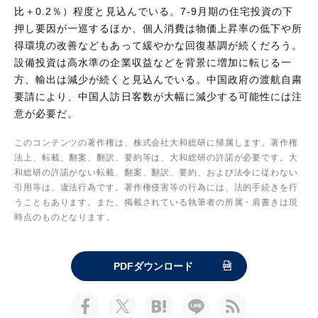
比＋0.2％）程度と見込んでいる。7-9月期の住宅投資の下
押し要因が一巡するほか、個人消費は物価上昇率の低下や所
得環境の改善などもあって緩やかな回復基調が続くだろう。
設備投資は高水準の企業収益などを背景に増加に転じる一
方、輸出は減少が続くと見込んでいる。中国政府の渡航自粛
要請により、中国人訪日客数が大幅に減少する可能性には注
意が必要だ。
このコンテンツの著作権は、株式会社大和総研に帰属します。著作権
法上、転載、翻案、翻訳、要約等は、大和総研の許諾が必要です。大
和総研の許諾がない転載、翻案、翻訳、要約、および法令に従わない
引用等は、違法行為です。著作権侵害等の行為には、法的手続きを行
うこともあります。また、掲載されている執筆者の所属・肩書きは現
時点のものとなります。
PDFダウンロード