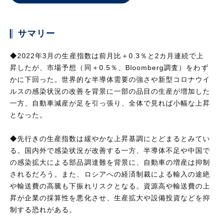
サマリー
◆2022年3月の生産指数は前月比＋0.3％と2カ月連続で上
昇したが、市場予想（同＋0.5％、Bloomberg調査）をわず
かに下回った。世界的な半導体需要の強さや新型コロナウイ
ルスの感染状況の改善を背景に一部の品目の生産が増加した
一方、自動車減産が足を引っ張り、全体で見れば小幅な上昇
となった。
◆先行きの生産指数は緩やかな上昇基調にとどまるとみてい
る。国内外で感染状況が改善する一方、半導体不足や中国で
の感染拡大による部品調達難を背景に、自動車の増産は抑制
されるだろう。また、ロシアへの経済制裁による輸入の途絶
や輸送費の高騰も下振れリスクとなる。資源高や輸送費の上
昇が企業の採算性を悪化させ、生産拡大や設備投資などを抑
制する恐れがある。