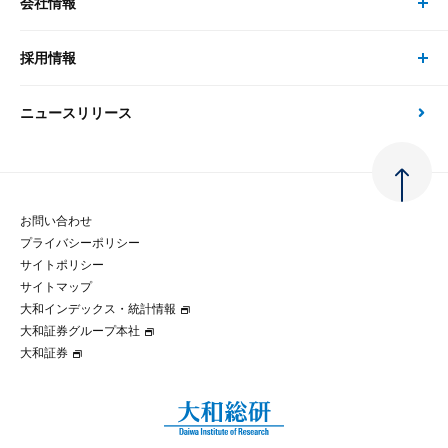
会社情報
サステナビリティの取り組み
現在受付中のセミナー・イベント
刊行物
金融資本市場分析
大和総研の強み
採用情報
会社情報 トップ
次世代社会への貢献
大和スペシャリストレポート（動画配信）
雑誌掲載・新聞寄稿
政策分析
ニュースリリース
先端テクノロジーに基づく新たな価値の創出
採用情報 トップ
会社概要・役員一覧
環境指針
法律・制度
大和総研の品質向上への取り組み
新卒採用
ご挨拶
人権方針
お問い合わせ
金融経済教育等
プライバシーポリシー
経験者採用
大和総研の歩み
マルチステークホルダー方針
サイトポリシー
サイトマップ
テクノロジーレポート
大和インデックス・統計情報
グループ会社
パートナーシップ構築宣言
大和証券グループ本社
大和証券
コラム
拠点のご案内
大和インデックス・統計情報