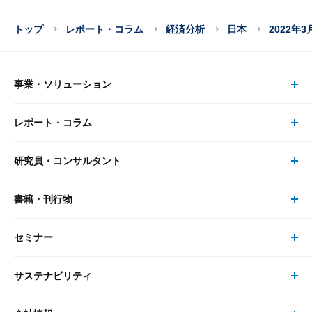
トップ
レポート・コラム
経済分析
日本
2022年
事業・ソリューション
レポート・コラム
事業・ソリューション トップ
研究員・コンサルタント
レポート・コラム トップ
リサーチ
書籍・刊行物
研究員・コンサルタント トップ
最新のレポート・コラム
コンサルティング
セミナー
書籍・刊行物 トップ
研究員
ピックアップ
システム
サステナビリティ
セミナー トップ
書籍
コンサルタント
経済分析
事例紹介