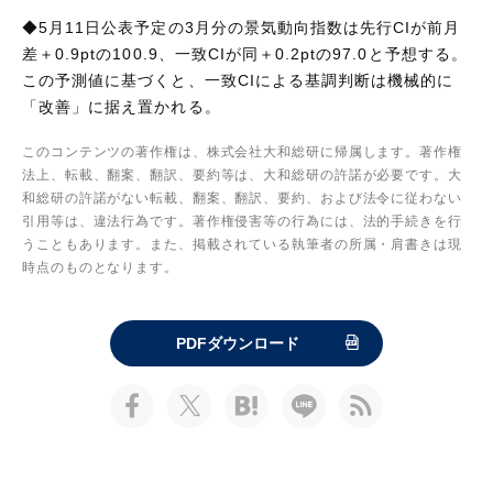
◆5月11日公表予定の3月分の景気動向指数は先行CIが前月
差＋0.9ptの100.9、一致CIが同＋0.2ptの97.0と予想する。
この予測値に基づくと、一致CIによる基調判断は機械的に
「改善」に据え置かれる。
このコンテンツの著作権は、株式会社大和総研に帰属します。著作権
法上、転載、翻案、翻訳、要約等は、大和総研の許諾が必要です。大
和総研の許諾がない転載、翻案、翻訳、要約、および法令に従わない
引用等は、違法行為です。著作権侵害等の行為には、法的手続きを行
うこともあります。また、掲載されている執筆者の所属・肩書きは現
時点のものとなります。
PDFダウンロード