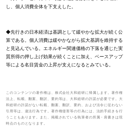
し、個人消費全体を下支えした。
◆先行きの日本経済は基調として緩やかな拡大が続く公
算である。個人消費は緩やかながら拡大基調を維持する
と見込んでいる。エネルギー関連価格の下落を通じた実
質所得の押し上げ効果が続くことに加え、ベースアップ
等による名目賃金の上昇が支えになるとみている。
このコンテンツの著作権は、株式会社大和総研に帰属します。著作権
法上、転載、翻案、翻訳、要約等は、大和総研の許諾が必要です。大
和総研の許諾がない転載、翻案、翻訳、要約、および法令に従わない
引用等は、違法行為です。著作権侵害等の行為には、法的手続きを行
うこともあります。また、掲載されている執筆者の所属・肩書きは現
時点のものとなります。