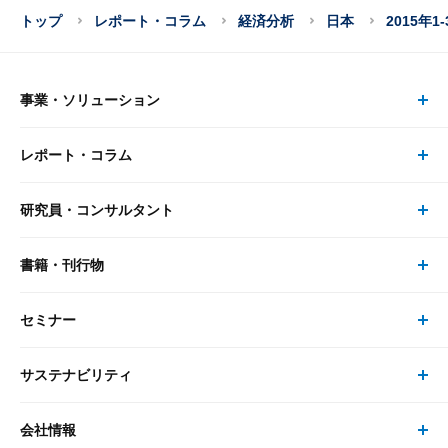
トップ
レポート・コラム
経済分析
日本
2015年
事業・ソリューション
レポート・コラム
事業・ソリューション トップ
研究員・コンサルタント
レポート・コラム トップ
リサーチ
書籍・刊行物
研究員・コンサルタント トップ
最新のレポート・コラム
コンサルティング
セミナー
書籍・刊行物 トップ
研究員
ピックアップ
システム
サステナビリティ
セミナー トップ
書籍
コンサルタント
経済分析
事例紹介
会社情報
サステナビリティの取り組み
現在受付中のセミナー・イベント