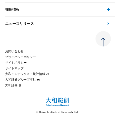
刊行物
金融資本市場分析
大和総研の強み
採用情報
会社情報 トップ
次世代社会への貢献
大和スペシャリストレポート（動画配信）
雑誌掲載・新聞寄稿
政策分析
ニュースリリース
先端テクノロジーに基づく新たな価値の創出
採用情報 トップ
会社概要・役員一覧
環境指針
法律・制度
大和総研の品質向上への取り組み
新卒採用
ご挨拶
人権方針
お問い合わせ
金融経済教育等
プライバシーポリシー
経験者採用
大和総研の歩み
マルチステークホルダー方針
サイトポリシー
サイトマップ
テクノロジーレポート
大和インデックス・統計情報
グループ会社
パートナーシップ構築宣言
大和証券グループ本社
大和証券
コラム
拠点のご案内
大和インデックス・統計情報
© Daiwa Institute of Research Ltd.