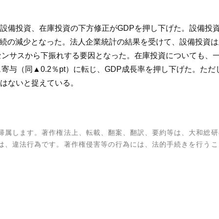
設備投資、在庫投資の下方修正がGDPを押し下げた。設備投資
期連続の減少となった。法人企業統計の結果を受けて、設備投資
センサスから下振れする要因となった。在庫投資についても、
ナス寄与（同▲0.2％pt）に転じ、GDP成長率を押し下げた。
はないと捉えている。
帰属します。著作権法上、転載、翻案、翻訳、要約等は、大和総研
は、違法行為です。著作権侵害等の行為には、法的手続きを行うこ