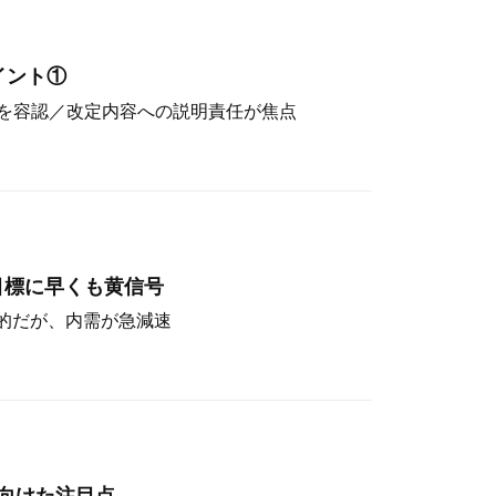
イント①
を容認／改定内容への説明責任が焦点
目標に早くも黄信号
定的だが、内需が急減速