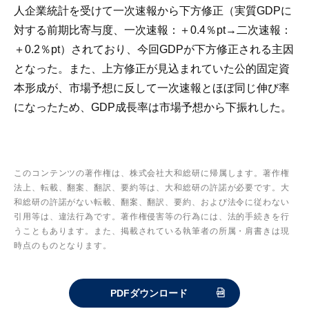
人企業統計を受けて一次速報から下方修正（実質GDPに
対する前期比寄与度、一次速報：＋0.4％pt→二次速報：
＋0.2％pt）されており、今回GDPが下方修正される主因
となった。また、上方修正が見込まれていた公的固定資
本形成が、市場予想に反して一次速報とほぼ同じ伸び率
になったため、GDP成長率は市場予想から下振れした。
このコンテンツの著作権は、株式会社大和総研に帰属します。著作権
法上、転載、翻案、翻訳、要約等は、大和総研の許諾が必要です。大
和総研の許諾がない転載、翻案、翻訳、要約、および法令に従わない
引用等は、違法行為です。著作権侵害等の行為には、法的手続きを行
うこともあります。また、掲載されている執筆者の所属・肩書きは現
時点のものとなります。
PDFダウンロード