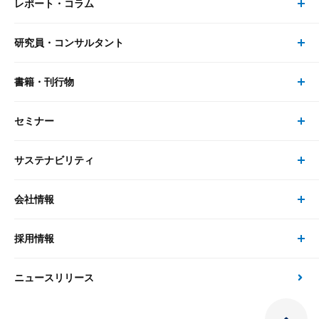
レポート・コラム
事業・ソリューション トップ
研究員・コンサルタント
レポート・コラム トップ
リサーチ
書籍・刊行物
研究員・コンサルタント トップ
最新のレポート・コラム
コンサルティング
セミナー
書籍・刊行物 トップ
研究員
ピックアップ
システム
サステナビリティ
セミナー トップ
書籍
コンサルタント
経済分析
事例紹介
会社情報
サステナビリティの取り組み
現在受付中のセミナー・イベント
刊行物
金融資本市場分析
大和総研の強み
採用情報
会社情報 トップ
次世代社会への貢献
大和スペシャリストレポート（動画配信）
雑誌掲載・新聞寄稿
政策分析
ニュースリリース
先端テクノロジーに基づく新たな価値の創出
採用情報 トップ
会社概要・役員一覧
環境指針
法律・制度