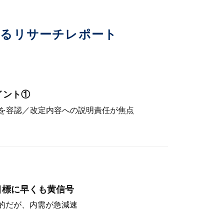
いるリサーチレポート
イント①
を容認／改定内容への説明責任が焦点
目標に早くも黄信号
定的だが、内需が急減速