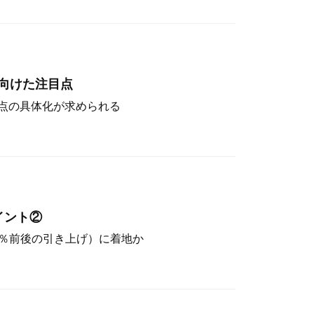
向けた注目点
点の具体化が求められる
イント②
（4％前後の引き上げ）に着地か