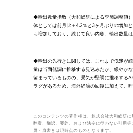
◆輸出数量指数（大和総研による季節調整値）
体としては前月比＋4.2％と3ヶ月ぶりの増
も増加しており、総じて良い内容。輸出数量は
◆輸出の先行きに関しては、これまで低迷が続
量は当面低調に推移する見込みだが、緩やかな
留まっているものの、景気が堅調に推移するA
ラグがあるため、海外経済の回復に加えて、昨
このコンテンツの著作権は、株式会社大和総研に
翻案、翻訳、要約、および法令に従わない引用等
属・肩書きは現時点のものとなります。