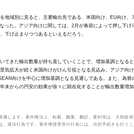
を地域別に見ると、主要輸出先である、米国向け、EU向け、
加となった。アジア向けに関しては、2月が春節によって押し下
、下げ止まりつつあるといえるだろう。
いてきた輸出数量が持ち直していくことで、増加基調となると
景気拡大が続く米国向けがけん引役となる見込み。アジア向け
SEAN向けを中心に増加基調となる見通しである。また、為替
年末からの円安の効果が徐々に顕在化することが輸出数量増加
帰属します。著作権法上、転載、翻案、翻訳、要約等は、大和総研
は、違法行為です。著作権侵害等の行為には、法的手続きを行うこ