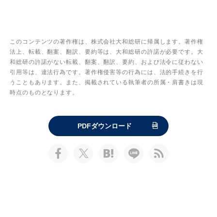
このコンテンツの著作権は、株式会社大和総研に帰属します。著作権
法上、転載、翻案、翻訳、要約等は、大和総研の許諾が必要です。大
和総研の許諾がない転載、翻案、翻訳、要約、および法令に従わない
引用等は、違法行為です。著作権侵害等の行為には、法的手続きを行
うこともあります。また、掲載されている執筆者の所属・肩書きは現
時点のものとなります。
PDFダウンロード