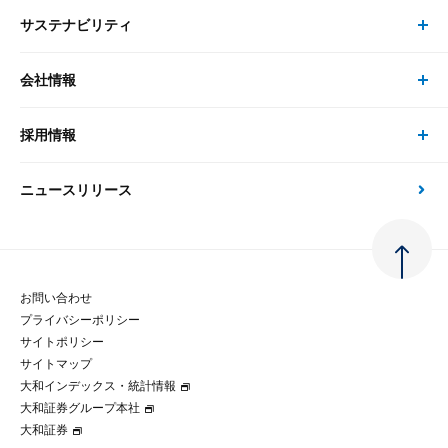
サステナビリティ
セミナー トップ
書籍
コンサルタント
経済分析
事例紹介
会社情報
サステナビリティの取り組み
現在受付中のセミナー・イベント
刊行物
金融資本市場分析
大和総研の強み
採用情報
会社情報 トップ
次世代社会への貢献
大和スペシャリストレポート（動画配信）
雑誌掲載・新聞寄稿
政策分析
ニュースリリース
先端テクノロジーに基づく新たな価値の創出
採用情報 トップ
会社概要・役員一覧
環境指針
法律・制度
大和総研の品質向上への取り組み
新卒採用
ご挨拶
人権方針
お問い合わせ
金融経済教育等
プライバシーポリシー
経験者採用
大和総研の歩み
マルチステークホルダー方針
サイトポリシー
サイトマップ
テクノロジーレポート
大和インデックス・統計情報
グループ会社
パートナーシップ構築宣言
大和証券グループ本社
大和証券
コラム