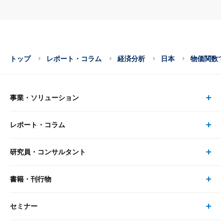
トップ
レポート・コラム
経済分析
日本
物価関数
事業・ソリューション
レポート・コラム
事業・ソリューション トップ
研究員・コンサルタント
レポート・コラム トップ
リサーチ
書籍・刊行物
研究員・コンサルタント トップ
最新のレポート・コラム
コンサルティング
セミナー
書籍・刊行物 トップ
研究員
ピックアップ
システム