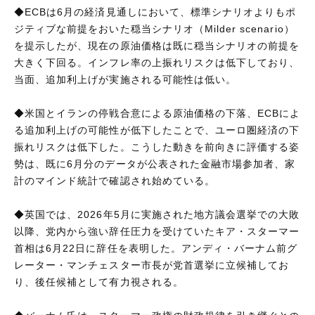
◆ECBは6月の経済見通しにおいて、標準シナリオよりもポ
ジティブな前提をおいた穏当シナリオ（Milder scenario）
を提示したが、現在の原油価格は既に穏当シナリオの前提を
大きく下回る。インフレ率の上振れリスクは低下しており、
当面、追加利上げが実施される可能性は低い。
◆米国とイランの停戦合意による原油価格の下落、ECBによ
る追加利上げの可能性が低下したことで、ユーロ圏経済の下
振れリスクは低下した。こうした動きを前向きに評価する姿
勢は、既に6月分のデータが公表された金融市場参加者、家
計のマインド統計で確認され始めている。
◆英国では、2026年5月に実施された地方議会選挙での大敗
以降、党内から強い辞任圧力を受けていたキア・スターマー
首相は6月22日に辞任を表明した。アンディ・バーナム前グ
レーター・マンチェスター市長が党首選挙に立候補してお
り、後任候補として有力視される。