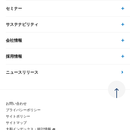
セミナー
書籍・刊行物 トップ
研究員
ピックアップ
システム
サステナビリティ
セミナー トップ
書籍
コンサルタント
経済分析
事例紹介
会社情報
サステナビリティの取り組み
現在受付中のセミナー・イベント
刊行物
金融資本市場分析
大和総研の強み
採用情報
会社情報 トップ
次世代社会への貢献
大和スペシャリストレポート（動画配信）
雑誌掲載・新聞寄稿
政策分析
ニュースリリース
先端テクノロジーに基づく新たな価値の創出
採用情報 トップ
会社概要・役員一覧
環境指針
法律・制度
大和総研の品質向上への取り組み
新卒採用
ご挨拶
人権方針
お問い合わせ
金融経済教育等
プライバシーポリシー
経験者採用
大和総研の歩み
マルチステークホルダー方針
サイトポリシー
サイトマップ
テクノロジーレポート
大和インデックス・統計情報