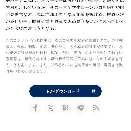
◆バーナム氏は、スターマー政権の財政規律を引き継ぐとの
意向を示しているが、その一方で学生ローンの負担緩和や国
防費拡大など、歳出増加圧力となる施策を掲げる。財政状況
が厳しい中、財政規律と政策実現の両立をいかに図っていく
かが今後の注目点となる。
このコンテンツの著作権は、株式会社大和総研に帰属します。著作権
法上、転載、翻案、翻訳、要約等は、大和総研の許諾が必要です。大
和総研の許諾がない転載、翻案、翻訳、要約、および法令に従わない
引用等は、違法行為です。著作権侵害等の行為には、法的手続きを行
うこともあります。また、掲載されている執筆者の所属・肩書きは現
時点のものとなります。
PDFダウンロード