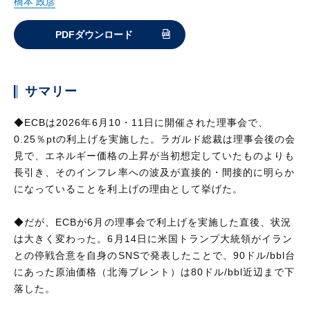
橋本 政彦
PDFダウンロード
サマリー
◆ECBは2026年6月10・11日に開催された理事会で、
0.25％ptの利上げを実施した。ラガルド総裁は理事会後の会
見で、エネルギー価格の上昇が当初想定していたものよりも
長引き、そのインフレ率への波及が直接的・間接的に明らか
になっていることを利上げの理由として挙げた。
◆だが、ECBが6月の理事会で利上げを実施した直後、状況
は大きく変わった。6月14日に米国トランプ大統領がイラン
との停戦合意を自身のSNSで発表したことで、90ドル/bbl台
にあった原油価格（北海ブレント）は80ドル/bbl近辺まで下
落した。