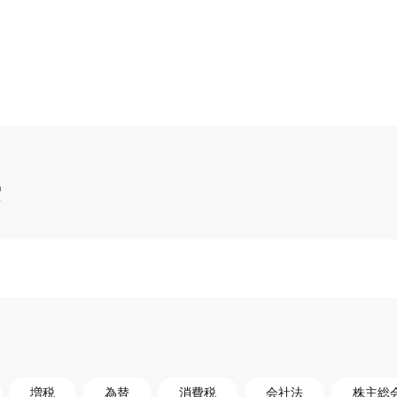
索
増税
為替
消費税
会社法
株主総