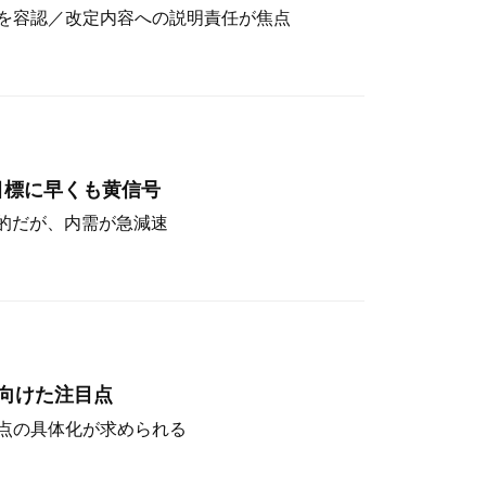
を容認／改定内容への説明責任が焦点
目標に早くも黄信号
定的だが、内需が急減速
向けた注目点
点の具体化が求められる