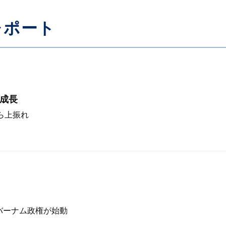
レポート
く成長
ら上振れ
バーナム政権が始動