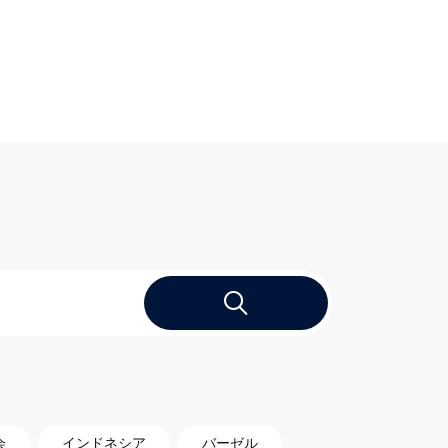
会
インドネシア
バーゼル