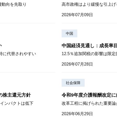
費動向を先取り
高市政権はより緩慢な引上げ
2026年07月09日
中国
か
中国経済見通し：成長率
が特に代替されやすい
12.5％追加関税の影響は限
2026年07月28日
社会保障
期の株主還元方針
令和9年度介護報酬改定に
インパクトは低下
改革工程に掲げられた重要論
2026年06月29日