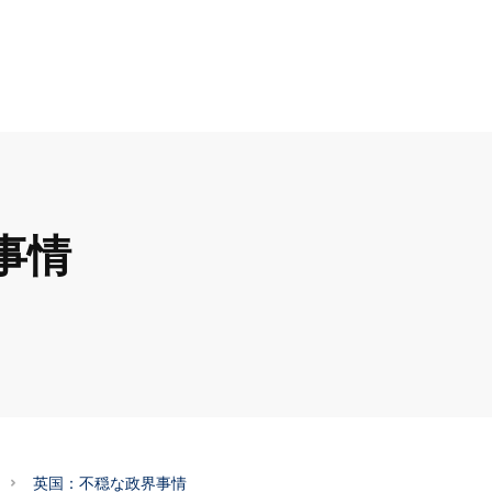
事情
英国：不穏な政界事情