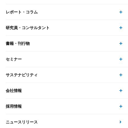
レポート・コラム
事業・ソリューション トップ
研究員・コンサルタント
レポート・コラム トップ
リサーチ
書籍・刊行物
研究員・コンサルタント トップ
最新のレポート・コラム
コンサルティング
セミナー
書籍・刊行物 トップ
研究員
ピックアップ
システム
サステナビリティ
セミナー トップ
書籍
コンサルタント
経済分析
事例紹介
会社情報
サステナビリティの取り組み
現在受付中のセミナー・イベント
刊行物
金融資本市場分析
大和総研の強み
採用情報
会社情報 トップ
次世代社会への貢献
大和スペシャリストレポート（動画配信）
雑誌掲載・新聞寄稿
政策分析
ニュースリリース
先端テクノロジーに基づく新たな価値の創出
採用情報 トップ
会社概要・役員一覧