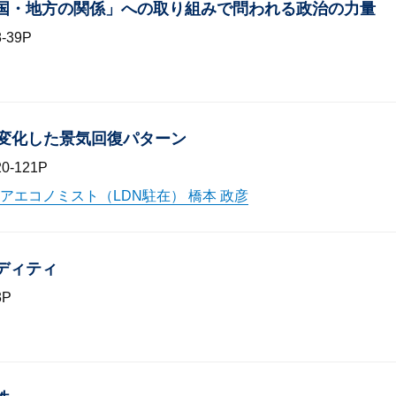
「国・地方の関係」への取り組みで問われる政治の力量
39P
造変化した景気回復パターン
-121P
アエコノミスト（LDN駐在） 橋本 政彦
モディティ
3P