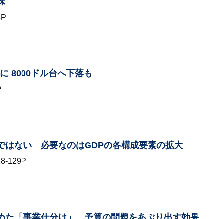
株
6P
 8000ドル台へ下落も
P
ではない 必要なのはGDPの各構成要素の拡大
-129P
集めた「事業仕分け」 予算の問題をあぶり出す効果