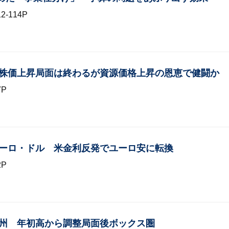
-114P
ア 株価上昇局面は終わるが資源価格上昇の恩恵で健闘か
7P
 ユーロ・ドル 米金利反発でユーロ安に転換
2P
 欧州 年初高から調整局面後ボックス圏