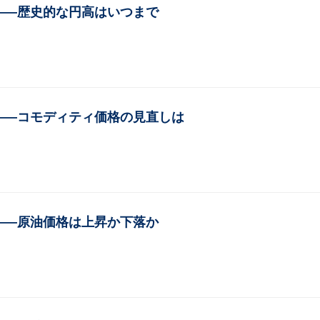
済編——歴史的な円高はいつまで
済編——コモディティ価格の見直しは
済編——原油価格は上昇か下落か