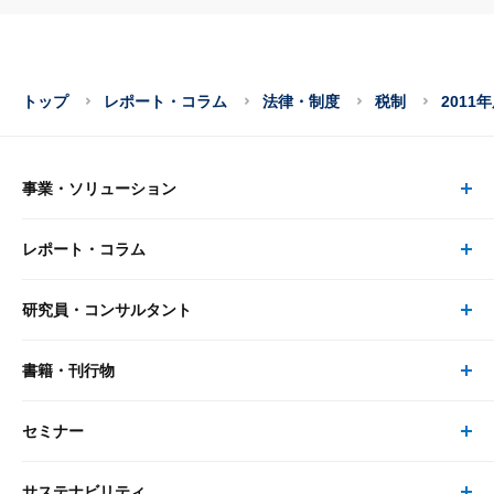
トップ
レポート・コラム
法律・制度
税制
201
事業・ソリューション
レポート・コラム
事業・ソリューション トップ
研究員・コンサルタント
レポート・コラム トップ
リサーチ
書籍・刊行物
研究員・コンサルタント トップ
最新のレポート・コラム
コンサルティング
セミナー
書籍・刊行物 トップ
研究員
ピックアップ
システム
サステナビリティ