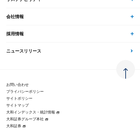
セミナー トップ
書籍
コンサルタント
経済分析
事例紹介
会社情報
サステナビリティの取り組み
現在受付中のセミナー・イベント
刊行物
金融資本市場分析
大和総研の強み
採用情報
会社情報 トップ
次世代社会への貢献
大和スペシャリストレポート（動画配信）
雑誌掲載・新聞寄稿
政策分析
ニュースリリース
先端テクノロジーに基づく新たな価値の創出
採用情報 トップ
会社概要・役員一覧
環境指針
法律・制度
大和総研の品質向上への取り組み
新卒採用
ご挨拶
人権方針
お問い合わせ
金融経済教育等
プライバシーポリシー
経験者採用
大和総研の歩み
マルチステークホルダー方針
サイトポリシー
サイトマップ
テクノロジーレポート
大和インデックス・統計情報
グループ会社
パートナーシップ構築宣言
大和証券グループ本社
大和証券
コラム
拠点のご案内