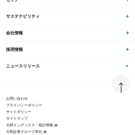
書籍・刊行物 トップ
研究員
ピックアップ
システム
サステナビリティ
セミナー トップ
書籍
コンサルタント
経済分析
事例紹介
会社情報
サステナビリティの取り組み
現在受付中のセミナー・イベント
刊行物
金融資本市場分析
大和総研の強み
採用情報
会社情報 トップ
次世代社会への貢献
大和スペシャリストレポート（動画配信）
雑誌掲載・新聞寄稿
政策分析
ニュースリリース
先端テクノロジーに基づく新たな価値の創出
採用情報 トップ
会社概要・役員一覧
環境指針
法律・制度
大和総研の品質向上への取り組み
新卒採用
ご挨拶
人権方針
お問い合わせ
金融経済教育等
プライバシーポリシー
経験者採用
大和総研の歩み
マルチステークホルダー方針
サイトポリシー
サイトマップ
テクノロジーレポート
大和インデックス・統計情報
グループ会社
パートナーシップ構築宣言
大和証券グループ本社