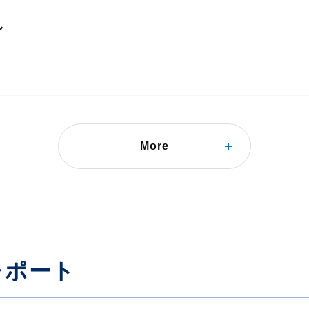
し
More
（５％ルール）のＱ＆Ａ
レポート