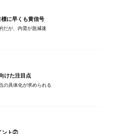
目標に早くも黄信号
定的だが、内需が急減速
向けた注目点
点の具体化が求められる
イント②