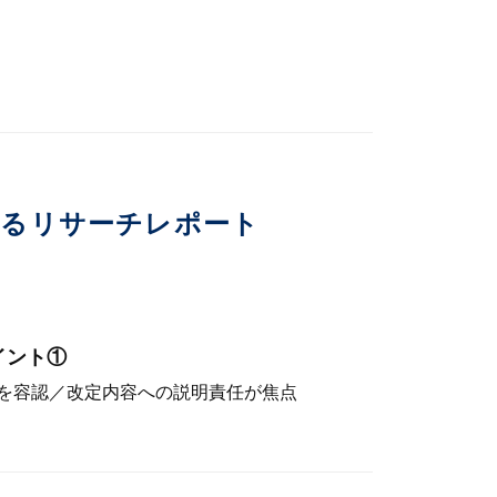
いるリサーチレポート
イント①
を容認／改定内容への説明責任が焦点