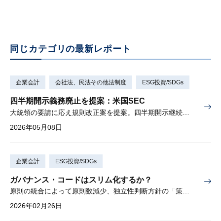
同じカテゴリの最新レポート
企業会計
会社法、民法その他法制度
ESG投資/SDGs
四半期開示義務廃止を提案：米国SEC
大統領の要請に応え規則改正案を提案。四半期開示継続も可能。
2026年05月08日
企業会計
ESG投資/SDGs
ガバナンス・コードはスリム化するか？
原則の統合によって原則数減少、独立性判断方針の「策定・開示」から「策定」へ変更し要開示事項が減少
2026年02月26日