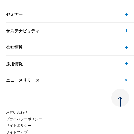
最新のレポート・コラム
コンサルティング
セミナー
書籍・刊行物 トップ
研究員
ピックアップ
システム
サステナビリティ
セミナー トップ
書籍
コンサルタント
経済分析
事例紹介
会社情報
サステナビリティの取り組み
現在受付中のセミナー・イベント
刊行物
金融資本市場分析
大和総研の強み
採用情報
会社情報 トップ
次世代社会への貢献
大和スペシャリストレポート（動画配信）
雑誌掲載・新聞寄稿
政策分析
ニュースリリース
先端テクノロジーに基づく新たな価値の創出
採用情報 トップ
会社概要・役員一覧
環境指針
法律・制度
大和総研の品質向上への取り組み
新卒採用
ご挨拶
人権方針
お問い合わせ
金融経済教育等
プライバシーポリシー
経験者採用
大和総研の歩み
マルチステークホルダー方針
サイトポリシー
サイトマップ