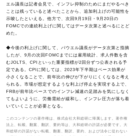
エル議長は記者会見で、インフレ抑制のためにまだやるべき
ことは残っていると述べたことから、追加利上げの可能性を
示唆したといえる。他方で、次回9月19日・9月20日の
FOMCでの連続利上げに関してはデータ次第と述べるにとど
めた。
◆今後の利上げに関して、パウエル議長がデータ次第と指摘
したが、9月の次回FOMCまでには雇用統計、求人件数を含
むJOLTS、CPIといった重要指標が2回分ずつ公表される予
定である。CPIに関しては、2023年下半期はベース効果が
小さくなることで、前年比の伸びが下がりにくくなると考え
られる。市場が想定するような利上げ停止を実現する上で、
FRBが前年比ベースでのインフレ減速の足踏みを気にしなく
てもよいように、労働需給が緩和し、インフレ圧力が落ち着
いていくことが必要となる。
このコンテンツの著作権は、株式会社大和総研に帰属します。著作権
法上、転載、翻案、翻訳、要約等は、大和総研の許諾が必要です。大
和総研の許諾がない転載、翻案、翻訳、要約、および法令に従わない