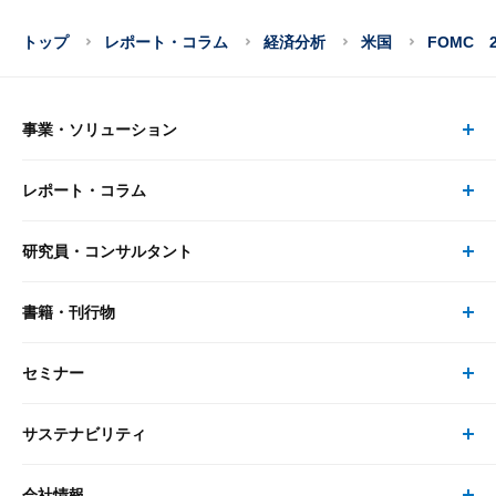
トップ
レポート・コラム
経済分析
米国
FOMC
事業・ソリューション
レポート・コラム
事業・ソリューション トップ
研究員・コンサルタント
レポート・コラム トップ
リサーチ
書籍・刊行物
研究員・コンサルタント トップ
最新のレポート・コラム
コンサルティング
セミナー
書籍・刊行物 トップ
研究員
ピックアップ
システム
サステナビリティ
セミナー トップ
書籍
コンサルタント
経済分析
事例紹介
会社情報