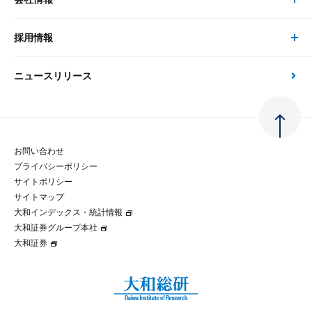
サステナビリティの取り組み
現在受付中のセミナー・イベント
刊行物
金融資本市場分析
大和総研の強み
採用情報
会社情報 トップ
次世代社会への貢献
大和スペシャリストレポート（動画配信）
雑誌掲載・新聞寄稿
政策分析
ニュースリリース
先端テクノロジーに基づく新たな価値の創出
採用情報 トップ
会社概要・役員一覧
環境指針
法律・制度
大和総研の品質向上への取り組み
新卒採用
ご挨拶
人権方針
お問い合わせ
金融経済教育等
プライバシーポリシー
経験者採用
大和総研の歩み
マルチステークホルダー方針
サイトポリシー
サイトマップ
テクノロジーレポート
大和インデックス・統計情報
グループ会社
パートナーシップ構築宣言
大和証券グループ本社
大和証券
コラム
拠点のご案内
大和インデックス・統計情報