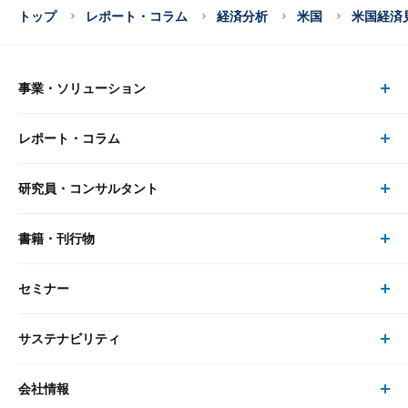
トップ
レポート・コラム
経済分析
米国
米国経済
事業・ソリューション
レポート・コラム
事業・ソリューション トップ
研究員・コンサルタント
レポート・コラム トップ
リサーチ
書籍・刊行物
研究員・コンサルタント トップ
最新のレポート・コラム
コンサルティング
セミナー
書籍・刊行物 トップ
研究員
ピックアップ
システム
サステナビリティ
セミナー トップ
書籍
コンサルタント
経済分析
事例紹介
会社情報
サステナビリティの取り組み
現在受付中のセミナー・イベント