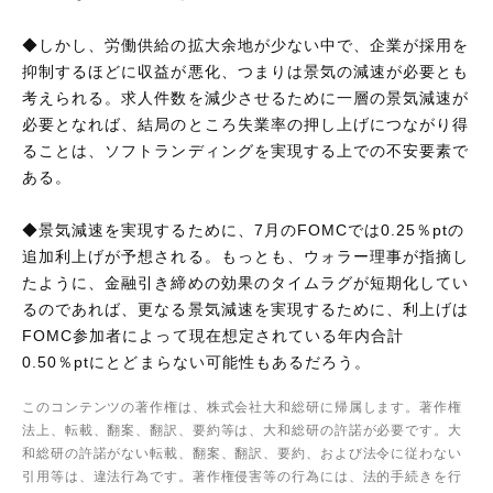
◆しかし、労働供給の拡大余地が少ない中で、企業が採用を
抑制するほどに収益が悪化、つまりは景気の減速が必要とも
考えられる。求人件数を減少させるために一層の景気減速が
必要となれば、結局のところ失業率の押し上げにつながり得
ることは、ソフトランディングを実現する上での不安要素で
ある。
◆景気減速を実現するために、7月のFOMCでは0.25％ptの
追加利上げが予想される。もっとも、ウォラー理事が指摘し
たように、金融引き締めの効果のタイムラグが短期化してい
るのであれば、更なる景気減速を実現するために、利上げは
FOMC参加者によって現在想定されている年内合計
0.50％ptにとどまらない可能性もあるだろう。
このコンテンツの著作権は、株式会社大和総研に帰属します。著作権
法上、転載、翻案、翻訳、要約等は、大和総研の許諾が必要です。大
和総研の許諾がない転載、翻案、翻訳、要約、および法令に従わない
引用等は、違法行為です。著作権侵害等の行為には、法的手続きを行