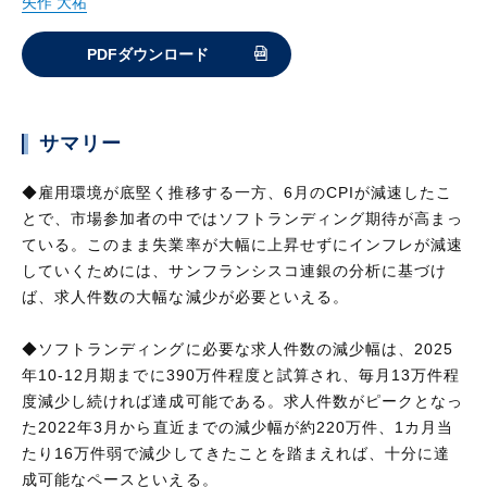
矢作 大祐
PDFダウンロード
サマリー
◆雇用環境が底堅く推移する一方、6月のCPIが減速したこ
とで、市場参加者の中ではソフトランディング期待が高まっ
ている。このまま失業率が大幅に上昇せずにインフレが減速
していくためには、サンフランシスコ連銀の分析に基づけ
ば、求人件数の大幅な減少が必要といえる。
◆ソフトランディングに必要な求人件数の減少幅は、2025
年10-12月期までに390万件程度と試算され、毎月13万件程
度減少し続ければ達成可能である。求人件数がピークとなっ
た2022年3月から直近までの減少幅が約220万件、1カ月当
たり16万件弱で減少してきたことを踏まえれば、十分に達
成可能なペースといえる。