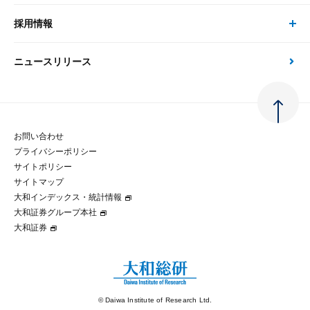
刊行物
金融資本市場分析
大和総研の強み
採用情報
会社情報 トップ
次世代社会への貢献
大和スペシャリストレポート（動画配信）
雑誌掲載・新聞寄稿
政策分析
ニュースリリース
先端テクノロジーに基づく新たな価値の創出
採用情報 トップ
会社概要・役員一覧
環境指針
法律・制度
大和総研の品質向上への取り組み
新卒採用
ご挨拶
人権方針
お問い合わせ
金融経済教育等
プライバシーポリシー
経験者採用
大和総研の歩み
マルチステークホルダー方針
サイトポリシー
サイトマップ
テクノロジーレポート
大和インデックス・統計情報
グループ会社
パートナーシップ構築宣言
大和証券グループ本社
大和証券
コラム
拠点のご案内
大和インデックス・統計情報
© Daiwa Institute of Research Ltd.