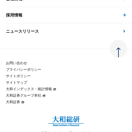
現在受付中のセミナー・イベント
刊行物
金融資本市場分析
大和総研の強み
採用情報
会社情報 トップ
次世代社会への貢献
大和スペシャリストレポート（動画配信）
雑誌掲載・新聞寄稿
政策分析
ニュースリリース
先端テクノロジーに基づく新たな価値の創出
採用情報 トップ
会社概要・役員一覧
環境指針
法律・制度
大和総研の品質向上への取り組み
新卒採用
ご挨拶
人権方針
お問い合わせ
金融経済教育等
プライバシーポリシー
経験者採用
大和総研の歩み
マルチステークホルダー方針
サイトポリシー
サイトマップ
テクノロジーレポート
大和インデックス・統計情報
グループ会社
パートナーシップ構築宣言
大和証券グループ本社
大和証券
コラム
拠点のご案内
大和インデックス・統計情報