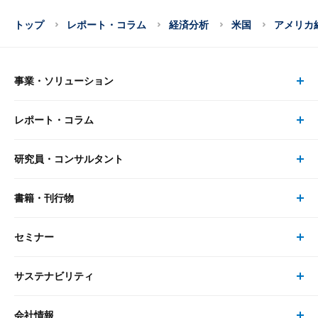
トップ
レポート・コラム
経済分析
米国
アメリカ
事業・ソリューション
レポート・コラム
事業・ソリューション トップ
研究員・コンサルタント
レポート・コラム トップ
リサーチ
書籍・刊行物
研究員・コンサルタント トップ
最新のレポート・コラム
コンサルティング
セミナー
書籍・刊行物 トップ
研究員
ピックアップ
システム
サステナビリティ
セミナー トップ
書籍
コンサルタント
経済分析
事例紹介
会社情報
サステナビリティの取り組み