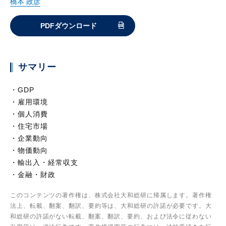
橋本 政彦
PDFダウンロード
サマリー
・GDP
・雇用環境
・個人消費
・住宅市場
・企業動向
・物価動向
・輸出入・経常収支
・金融・財政
このコンテンツの著作権は、株式会社大和総研に帰属します。著作権
法上、転載、翻案、翻訳、要約等は、大和総研の許諾が必要です。大
和総研の許諾がない転載、翻案、翻訳、要約、および法令に従わない