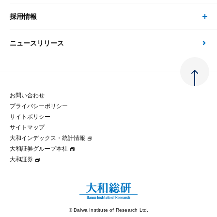
刊行物
金融資本市場分析
大和総研の強み
採用情報
会社情報 トップ
次世代社会への貢献
大和スペシャリストレポート（動画配信）
雑誌掲載・新聞寄稿
政策分析
ニュースリリース
先端テクノロジーに基づく新たな価値の創出
採用情報 トップ
会社概要・役員一覧
環境指針
法律・制度
大和総研の品質向上への取り組み
新卒採用
ご挨拶
人権方針
お問い合わせ
金融経済教育等
プライバシーポリシー
経験者採用
大和総研の歩み
マルチステークホルダー方針
サイトポリシー
サイトマップ
テクノロジーレポート
大和インデックス・統計情報
グループ会社
パートナーシップ構築宣言
大和証券グループ本社
大和証券
コラム
拠点のご案内
大和インデックス・統計情報
© Daiwa Institute of Research Ltd.