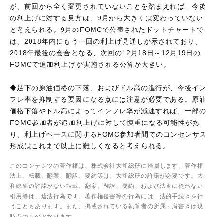
が、前回から全く変更されていないことを踏まえれば、今後
の利上げに対する見方は、9月から大きくは変わっていない
と考えられる。9月のFOMCで公表されたドットチャートで
は、2018年内にもう一回の利上げ見通しが示されており、
2018年最後の会合となる、次回の12月18日～12月19日の
FOMCで追加利上げが実施される公算が大きい。
◆足下の原油価格の下落、およびドル高の進行が、今後イン
フレ率を抑制する要因になる点には注意が必要である。原油
価格下落やドル高によってインフレ率が減速すれば、一部の
FOMC参加者が追加利上げに対して慎重になる可能性があ
り、利上げペースに関するFOMC参加者間でのコンセンサス
形成はこれまで以上に難しくなると考えられる。
このコンテンツの著作権は、株式会社大和総研に帰属します。著作権
法上、転載、翻案、翻訳、要約等は、大和総研の許諾が必要です。大
和総研の許諾がない転載、翻案、翻訳、要約、および法令に従わない
引用等は、違法行為です。著作権侵害等の行為には、法的手続きを行
うこともあります。また、掲載されている執筆者の所属・肩書きは現
時点のものとなります。