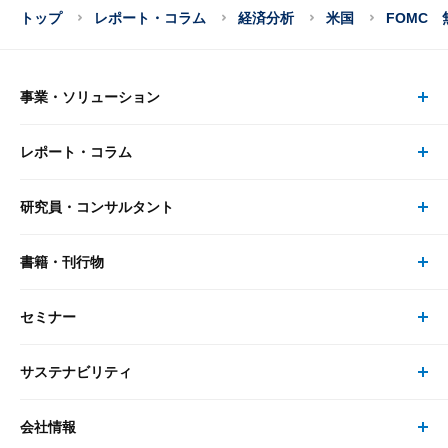
トップ
レポート・コラム
経済分析
米国
FOMC
事業・ソリューション
レポート・コラム
事業・ソリューション トップ
研究員・コンサルタント
レポート・コラム トップ
リサーチ
書籍・刊行物
研究員・コンサルタント トップ
最新のレポート・コラム
コンサルティング
セミナー
書籍・刊行物 トップ
研究員
ピックアップ
システム
サステナビリティ
セミナー トップ
書籍
コンサルタント
経済分析
事例紹介
会社情報
サステナビリティの取り組み
現在受付中のセミナー・イベント